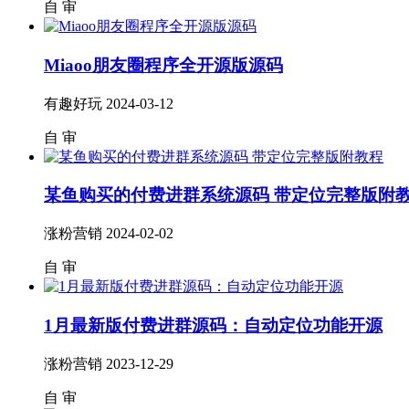
自
审
Miaoo朋友圈程序全开源版源码
有趣好玩
2024-03-12
自
审
某鱼购买的付费进群系统源码 带定位完整版附
涨粉营销
2024-02-02
自
审
1月最新版付费进群源码：自动定位功能开源
涨粉营销
2023-12-29
自
审