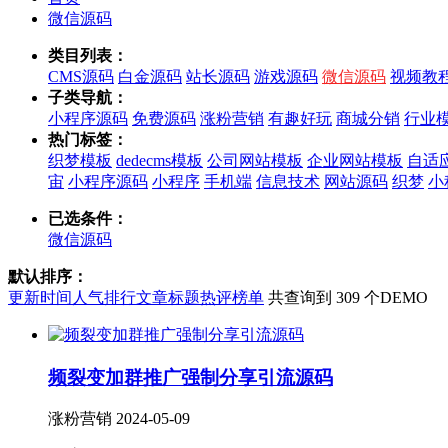
微信源码
类目列表：
CMS源码
白金源码
站长源码
游戏源码
微信源码
视频教
子类导航：
小程序源码
免费源码
涨粉营销
有趣好玩
商城分销
行业
热门标签：
织梦模板
dedecms模板
公司网站模板
企业网站模板
自适
宙
小程序源码
小程序
手机端
信息技术
网站源码
织梦
小
已选条件：
微信源码
默认排序：
更新时间
人气排行
文章标题
热评榜单
共查询到 309 个DEMO
频裂变加群推广强制分享引流源码
涨粉营销
2024-05-09