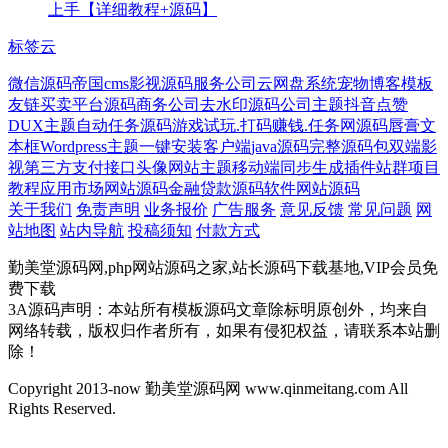
上手【详细教程+源码】
标签云
微信源码
帝国cms影视源码
服务公司
云网盘系统
宠物博客模板
友链买卖平台源码
商务公司
去水印源码
公司主题
抖音点赞
DUX主题
自动任务源码
游戏试玩.打码赚钱.任务网源码
唇膏
文
本框
Wordpress主题
一键安装客户端
java源码
完整源码包
双端影
视
第三方支付接口
头像网站主题
移动端同步生成插件
站群项目
教程
应用市场网站源码
金融贷款源码
软件网站源码
关于我们
免责声明
业务报价
广告服务
意见反馈
常见问题
网
站地图
站内导航
投稿须知
付款方式
勤美堂源码网,php网站源码之家,站长源码下载基地,VIP会员免
费下载
3A源码声明：本站所有模板源码文章除标明原创外，均来自
网络转载，版权归作者所有，如果有侵犯权益，请联系本站删
除！
Copyright 2013-now 勤美堂源码网 www.qinmeitang.com All
Rights Reserved.