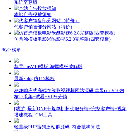
系统至尊版
本站广告投放须知
代客户销售部分网站（特价）
仿首涂模板电影米酷影视6.2.8完整版(四套模板)
热评榜单
苹果cmsV10模板-海螺模板破解版
最新zblog仿115模板
秘趣响应式高端在线影视视频网站源码 苹果cmsV10内
核带采集+试看+VIP+分销
[端游] 最新DNF十荒单机超变服务端+完整客户端+视频
搭建教程+GM工具
轻量级PHP搜狗泛站群源码_符合搜狗算法