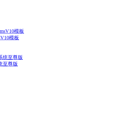
V10模板
系统至尊版