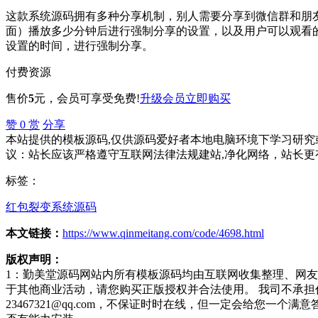
这款系统源码拥有多种分享机制，别人需要分享到微信群和朋
面）播放多少分钟后进行强制分享的设置，以及用户可以观看
设置的时间，进行强制分享。
付费资源
售价
5
元
，会员可享受免费!
升级会员
立即购买
赞
0
赏
分享
本站提供的模板源码,仅供源码爱好者本地电脑环境下学习研究或
议：站长应该严格遵守互联网法律法规建站,净化网络，站长更
标签：
红包裂变系统源码
本文链接：
https://www.qinmeitang.com/code/4698.html
版权声明：
1：勤美堂源码网站内所有模板源码均由互联网收集整理、网
于其他商业活动，请您购买正版授权并合法使用。 我司不承
23467321@qq.com，不保证时时在线，但一定会给您