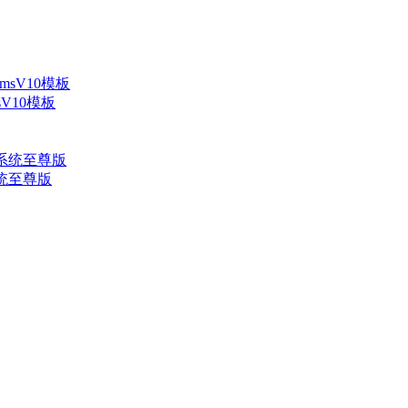
V10模板
系统至尊版