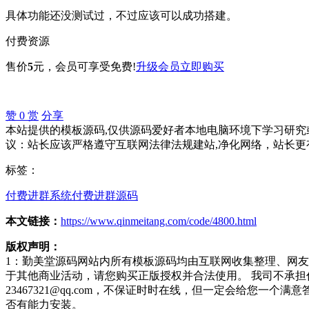
具体功能还没测试过，不过应该可以成功搭建。
付费资源
售价
5
元
，会员可享受免费!
升级会员
立即购买
赞
0
赏
分享
本站提供的模板源码,仅供源码爱好者本地电脑环境下学习研究或
议：站长应该严格遵守互联网法律法规建站,净化网络，站长更
标签：
付费进群系统
付费进群源码
本文链接：
https://www.qinmeitang.com/code/4800.html
版权声明：
1：勤美堂源码网站内所有模板源码均由互联网收集整理、网
于其他商业活动，请您购买正版授权并合法使用。 我司不承
23467321@qq.com，不保证时时在线，但一定会给您
否有能力安装。