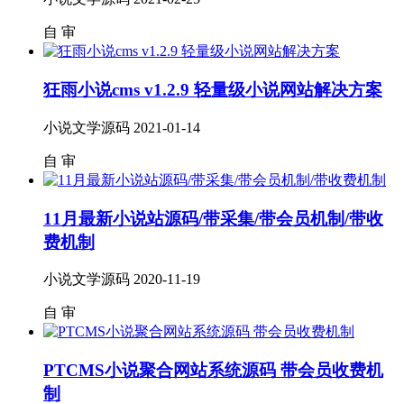
自
审
狂雨小说cms v1.2.9 轻量级小说网站解决方案
小说文学源码
2021-01-14
自
审
11月最新小说站源码/带采集/带会员机制/带收
费机制
小说文学源码
2020-11-19
自
审
PTCMS小说聚合网站系统源码 带会员收费机
制