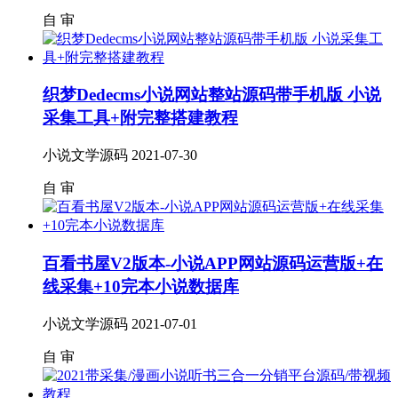
自
审
织梦Dedecms小说网站整站源码带手机版 小说
采集工具+附完整搭建教程
小说文学源码
2021-07-30
自
审
百看书屋V2版本-小说APP网站源码运营版+在
线采集+10完本小说数据库
小说文学源码
2021-07-01
自
审