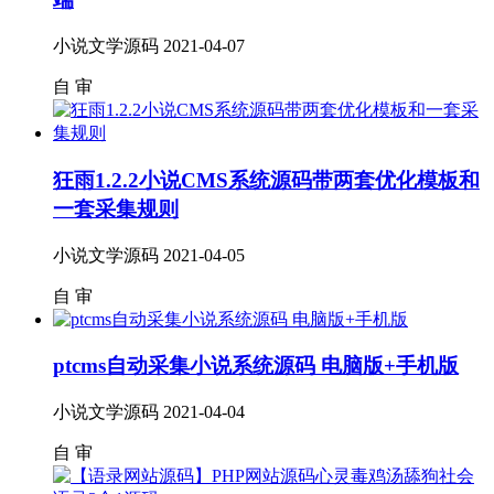
小说文学源码
2021-04-07
自
审
狂雨1.2.2小说CMS系统源码带两套优化模板和
一套采集规则
小说文学源码
2021-04-05
自
审
ptcms自动采集小说系统源码 电脑版+手机版
小说文学源码
2021-04-04
自
审