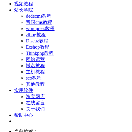
视频教程
站长学院
dedecms教程
帝国cms教程
wordpress教程
zlbog教程
Discuz教程
Ecshop教程
Thinkphp教程
网站运营
域名教程
主机教程
seo教程
其他教程
实用软件
淘宝网店
在线留言
关于我们
帮助中心
当前位置：