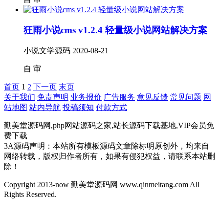
狂雨小说cms v1.2.4 轻量级小说网站解决方案
小说文学源码
2020-08-21
自
审
首页
1
2
下一页
末页
关于我们
免责声明
业务报价
广告服务
意见反馈
常见问题
网
站地图
站内导航
投稿须知
付款方式
勤美堂源码网,php网站源码之家,站长源码下载基地,VIP会员免
费下载
3A源码声明：本站所有模板源码文章除标明原创外，均来自
网络转载，版权归作者所有，如果有侵犯权益，请联系本站删
除！
Copyright 2013-now 勤美堂源码网 www.qinmeitang.com All
Rights Reserved.