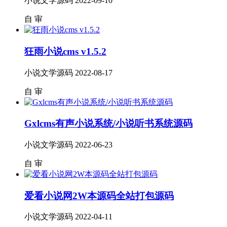
小说文学源码
2022-09-10
自
审
狂雨小说cms v1.5.2
小说文学源码
2022-08-17
自
审
Gxlcms有声小说系统/小说听书系统源码
小说文学源码
2022-06-23
自
审
爱看小说网2W本源码全站打包源码
小说文学源码
2022-04-11