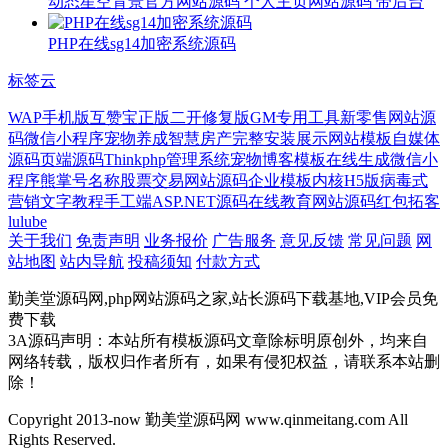
动态星空背景官方网站源码 个人主页网站源码 带后台
PHP在线sg14加密系统源码
标签云
WAP手机版
互赞宝
正版
二开修复版
GM专用工具
新零售网站源
码
微信小程序
宠物养成
智慧房产
完整安装
展示网站模板
自媒体
源码
页端源码
Thinkphp管理系统
宠物博客模板
在线生成微信小
程序
熊掌号名称
股票交易网站源码
企业模板
内核
H5版
病毒式
营销
文字教程
手工端
ASP.NET源码在线教育网站源码
红包拓客
lulube
关于我们
免责声明
业务报价
广告服务
意见反馈
常见问题
网
站地图
站内导航
投稿须知
付款方式
勤美堂源码网,php网站源码之家,站长源码下载基地,VIP会员免
费下载
3A源码声明：本站所有模板源码文章除标明原创外，均来自
网络转载，版权归作者所有，如果有侵犯权益，请联系本站删
除！
Copyright 2013-now 勤美堂源码网 www.qinmeitang.com All
Rights Reserved.