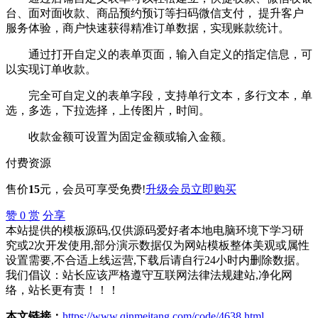
台、面对面收款、商品预约预订等扫码微信支付， 提升客户
服务体验，商户快速获得精准订单数据，实现账款统计。
通过打开自定义的表单页面，输入自定义的指定信息，可
以实现订单收款。
完全可自定义的表单字段，支持单行文本，多行文本，单
选，多选，下拉选择，上传图片，时间。
收款金额可设置为固定金额或输入金额。
付费资源
售价
15
元
，会员可享受免费!
升级会员
立即购买
赞
0
赏
分享
本站提供的模板源码,仅供源码爱好者本地电脑环境下学习研
究或2次开发使用,部分演示数据仅为网站模板整体美观或属性
设置需要,不合适上线运营,下载后请自行24小时内删除数据。
我们倡议：站长应该严格遵守互联网法律法规建站,净化网
络，站长更有责！！！
本文链接：
https://www.qinmeitang.com/code/4638.html