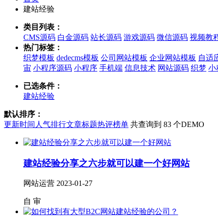
建站经验
类目列表：
CMS源码
白金源码
站长源码
游戏源码
微信源码
视频教
热门标签：
织梦模板
dedecms模板
公司网站模板
企业网站模板
自适
宙
小程序源码
小程序
手机端
信息技术
网站源码
织梦
小
已选条件：
建站经验
默认排序：
更新时间
人气排行
文章标题
热评榜单
共查询到 83 个DEMO
建站经验分享之六步就可以建一个好网站
网站运营
2023-01-27
自
审