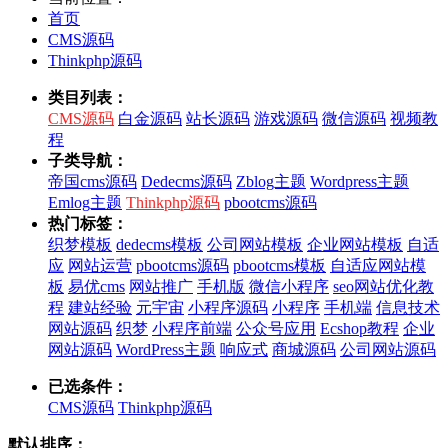
首页
CMS源码
Thinkphp源码
类目列表：
CMS源码
白金源码
站长源码
游戏源码
微信源码
视频教
程
子类导航：
帝国cms源码
Dedecms源码
Zblog主题
Wordpress主题
Emlog主题
Thinkphp源码
pbootcms源码
热门标签：
织梦模板
dedecms模板
公司网站模板
企业网站模板
自适
应
网站运营
pbootcms源码
pbootcms模板
自适应网站模
板
易优cms
网站推广
手机版
微信小程序
seo网站优化教
程
建站经验
元宇宙
小程序源码
小程序
手机端
信息技术
网站源码
织梦
小程序前端
公众号应用
Ecshop教程
企业
网站源码
WordPress主题
响应式
商城源码
公司网站源码
已选条件：
CMS源码
Thinkphp源码
默认排序：