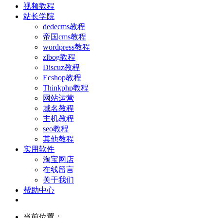
视频教程
站长学院
dedecms教程
帝国cms教程
wordpress教程
zlbog教程
Discuz教程
Ecshop教程
Thinkphp教程
网站运营
域名教程
主机教程
seo教程
其他教程
实用软件
淘宝网店
在线留言
关于我们
帮助中心
当前位置：