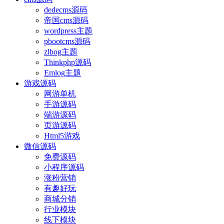
dedecms源码
帝国cms源码
wordpress主题
pbootcms源码
zlbog主题
Thinkphp源码
Emlog主题
游戏源码
网游单机
手游源码
端游源码
页游源码
Html5游戏
微信源码
免费源码
小程序源码
涨粉营销
有趣好玩
商城分销
行业模块
线下模块