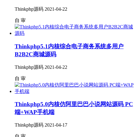
Thinkphp源码
2021-04-22
自
审
Thinkphp5.1内核综合电子商务系统多用户
B2B2C商城源码
Thinkphp源码
2021-04-22
自
审
Thinkphp5.0内核仿阿里巴巴小说网站源码 PC
端+WAP手机端
Thinkphp源码
2021-04-17
自
审