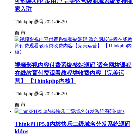
可封装APP 多用户 完美运营级商城系统支持商
家入驻
Thinkphp源码
2021-06-20
自
审
视频影视内容付费系统整站源码 适合网校课程
在线教育付费观看教程类收费内容【完美运
营】 【Thinkphp内核】
Thinkphp源码
2021-06-20
自
审
ThinkPHP5.0内核快乐二级域名分发系统源码
kldns