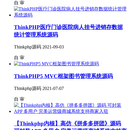
自
审
ThinkPHP医疗门诊医院病人挂号进销存数据
统计管理系统源码
Thinkphp源码
2021-09-03
自
审
ThinkPHP5 MVC框架图书管理系统源码
Thinkphp源码
2021-07-07
自
审
【Thinkphp内核】高仿《拼多多拼团》源码