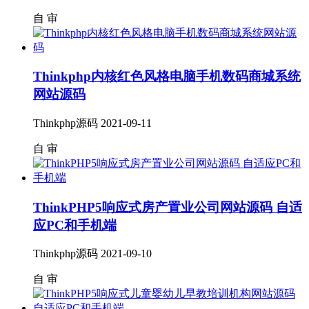
自
审
Thinkphp内核红色风格电脑手机数码商城系统
网站源码
Thinkphp源码
2021-09-11
自
审
ThinkPHP5响应式房产置业公司网站源码 自适
应PC和手机端
Thinkphp源码
2021-09-10
自
审