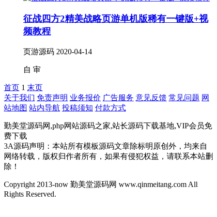
征战四方2精美战略页游单机版稀有一键版+视
频教程
页游源码
2020-04-14
自
审
首页
1
末页
关于我们
免责声明
业务报价
广告服务
意见反馈
常见问题
网
站地图
站内导航
投稿须知
付款方式
勤美堂源码网,php网站源码之家,站长源码下载基地,VIP会员免
费下载
3A源码声明：本站所有模板源码文章除标明原创外，均来自
网络转载，版权归作者所有，如果有侵犯权益，请联系本站删
除！
Copyright 2013-now 勤美堂源码网 www.qinmeitang.com All
Rights Reserved.