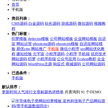
首页
手机版
类目列表：
CMS源码
白金源码
站长源码
游戏源码
微信源码
视频教
程
热门标签：
织梦模板
dedecms模板
公司网站模板
企业网站模板
自适
应
网站运营
pbootcms源码
pbootcms模板
自适应网站模
板
易优cms
网站推广
手机版
微信小程序
seo网站优化教
程
建站经验
元宇宙
小程序源码
小程序
手机端
信息技术
网站源码
织梦
小程序前端
公众号应用
Ecshop教程
企业
网站源码
WordPress主题
响应式
商城源码
公司网站源码
已选条件：
手机版
默认排序：
更新时间
人气排行
文章标题
热评榜单
共查询到 91 个DEMO