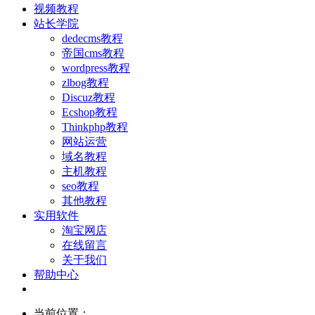
视频教程
站长学院
dedecms教程
帝国cms教程
wordpress教程
zlbog教程
Discuz教程
Ecshop教程
Thinkphp教程
网站运营
域名教程
主机教程
seo教程
其他教程
实用软件
淘宝网店
在线留言
关于我们
帮助中心
当前位置：