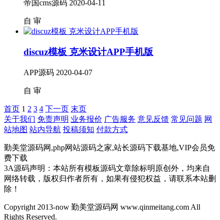
帝国cms源码
2020-04-11
自
审
discuz模板 克米设计APP手机版
APP源码
2020-04-07
自
审
首页
1
2
3
4
下一页
末页
关于我们
免责声明
业务报价
广告服务
意见反馈
常见问题
网
站地图
站内导航
投稿须知
付款方式
勤美堂源码网,php网站源码之家,站长源码下载基地,VIP会员免
费下载
3A源码声明：本站所有模板源码文章除标明原创外，均来自
网络转载，版权归作者所有，如果有侵犯权益，请联系本站删
除！
Copyright 2013-now 勤美堂源码网 www.qinmeitang.com All
Rights Reserved.