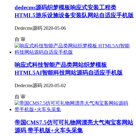
dedecms源码织梦模板响应式安装工程类
HTML5游乐设施设备安装队网站自适应手机版
Dedecms源码
2020-05-06
自
审
响应式科技智能产品类网站织梦模板
HTML5AI智能科技网站源码自适应手机版
Dedecms源码
2020-05-02
自
审
帝国CMS7.5仿可可礼物网漂亮大气淘宝客网站
源码 带手机版+火车头采集