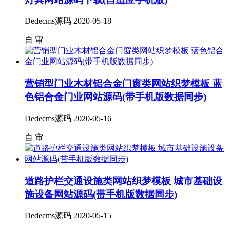
Dedecms源码
2020-05-18
自
审
营销型门业木材铝合金门窗类网站织梦模板 蓝
色铝合金门业网站源码(带手机版数据同步)
Dedecms源码
2020-05-16
自
审
道路护栏交通设施类网站织梦模板 城市基础设
施设备网站源码(带手机版数据同步)
Dedecms源码
2020-05-15