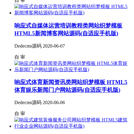
自
审
响应式自媒体运营培训教程类网站织梦模板
HTML5新闻博客网站源码(自适应手机版)
Dedecms源码
2020-06-07
自
审
响应式体育新闻资讯类网站织梦模板 HTML5
体育娱乐新闻门户网站源码(自适应手机版)
Dedecms源码
2020-06-06
自
审