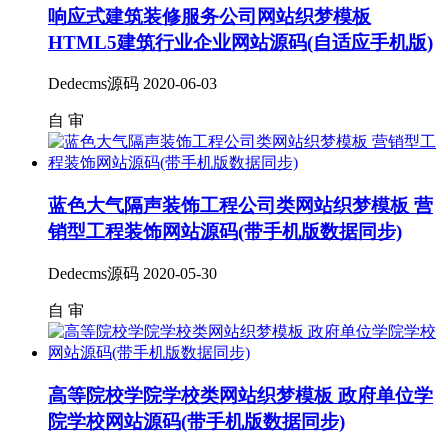
响应式建筑装修服务公司网站织梦模板
HTML5建筑行业企业网站源码(自适应手机版)
Dedecms源码
2020-06-03
自
审
蓝色大气隔声装饰工程公司类网站织梦模板 营
销型工程装饰网站源码(带手机版数据同步)
Dedecms源码
2020-05-30
自
审
高等院校学院学校类网站织梦模板 政府单位学
院学校网站源码(带手机版数据同步)