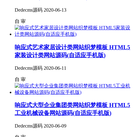
Dedecms源码
2020-06-13
自
审
响应式艺术家居设计类网站织梦模板 HTML5
家装设计类网站源码(自适应手机版)
Dedecms源码
2020-06-11
自
审
响应式大型企业集团类网站织梦模板 HTML5
工业机械设备网站源码(自适应手机版)
Dedecms源码
2020-06-09