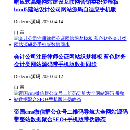
响应式高端网站建设互联网营销类织梦模板
html5建站设计公司网站源码自适应手机版
Dedecms源码
2020-04-14
自
审
会计公司注册律师公证网站织梦模板 蓝色财务
会计类网站源码带手机版数据同步
Dedecms源码
2020-04-12
自
审
帝国cms微信群公众号二维码导航大全网站源码
带整站数据聚合SEO+手机版带伪静态