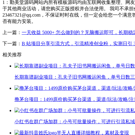
1：勤美堂源码网站内所有模板源码均由互联网收集整理、网
于其他商业活动，请您购买正版授权并合法使用。 我司不承
23467321@qq.com，不保证时时在线，但一定会给您
否有能力安装。
上一篇：
一天收益 5000+ 怎么做到的？无脑搬运即可，长期
下一篇：
B 站项目分享引流方式，引流精准创业粉，实测日引 30
相关推荐
长期靠谱副业项目：孔夫子旧书网搬运闲鱼，单号日数三
撸茅台项目：1499原价购买茅台渠道，渠道/玩法/攻略/
小红书在群广场加群：小号可批量操作，可进行引流私域