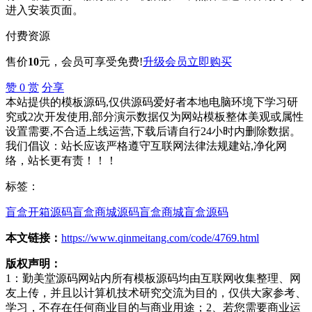
进入安装页面。
付费资源
售价
10
元
，会员可享受免费!
升级会员
立即购买
赞
0
赏
分享
本站提供的模板源码,仅供源码爱好者本地电脑环境下学习研
究或2次开发使用,部分演示数据仅为网站模板整体美观或属性
设置需要,不合适上线运营,下载后请自行24小时内删除数据。
我们倡议：站长应该严格遵守互联网法律法规建站,净化网
络，站长更有责！！！
标签：
盲盒开箱源码
盲盒商城源码
盲盒商城
盲盒源码
本文链接：
https://www.qinmeitang.com/code/4769.html
版权声明：
1：勤美堂源码网站内所有模板源码均由互联网收集整理、网
友上传，并且以计算机技术研究交流为目的，仅供大家参考、
学习，不存在任何商业目的与商业用途；2、若您需要商业运