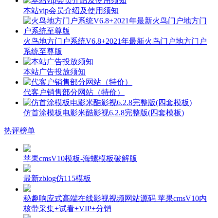
本站vip会员介绍及使用须知
火鸟地方门户系统V6.8+2021年最新火鸟门户地方门户
系统至尊版
本站广告投放须知
代客户销售部分网站（特价）
仿首涂模板电影米酷影视6.2.8完整版(四套模板)
热评榜单
苹果cmsV10模板-海螺模板破解版
最新zblog仿115模板
秘趣响应式高端在线影视视频网站源码 苹果cmsV10内
核带采集+试看+VIP+分销