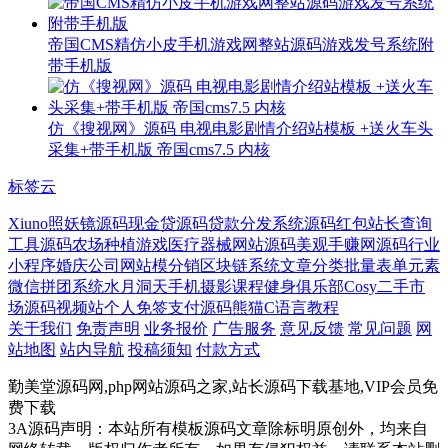
帝国CMS精仿小皮手机游戏网整站源码游戏发号系统附
带手机版
仿《搜视网》源码 电视电影剧情介绍站模板 +送火车头
采集+带手机版 帝国cms7.5 内核
标签云
Xiuno
照妖镜源码
现金贷源码
贷款分发系统源码
红包
站长查询
工具源码
农场种植游戏
医疗器械网站源码
美观
手赚网源码
行业
小程序
婚庆公司网站模
分销
区块链系统
文章分类
批量
表单元素
微信拼团系统
水月洞天
手机摄影课程
健身俱乐部
Cosy
二手市
场源码
视频站
个人免签支付源码
熊猫
C语言教程
关于我们
免责声明
业务报价
广告服务
意见反馈
常见问题
网
站地图
站内导航
投稿须知
付款方式
勤美堂源码网,php网站源码之家,站长源码下载基地,VIP会员免
费下载
3A源码声明：本站所有模板源码文章除标明原创外，均来自