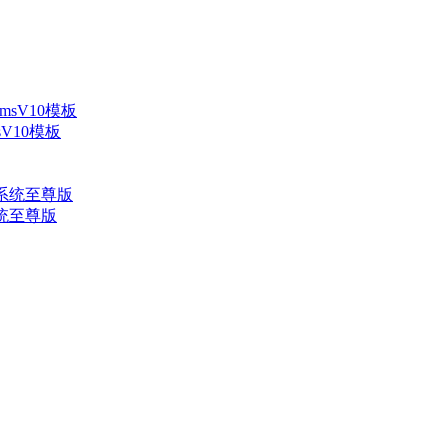
V10模板
系统至尊版