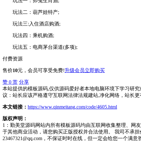
玩法一：卯兔生肖酒;
玩法二：葫芦娃特产;
玩法三:入住酒店购酒;
玩法四：乘机购酒;
玩法五：电商茅台渠道(多项);
付费资源
售价
10
元
，会员可享受免费!
升级会员
立即购买
赞
0
赏
分享
本站提供的模板源码,仅供源码爱好者本地电脑环境下学习研究或
议：站长应该严格遵守互联网法律法规建站,净化网络，站长更
本文链接：
https://www.qinmeitang.com/code/4605.html
版权声明：
1：勤美堂源码网站内所有模板源码均由互联网收集整理、网
于其他商业活动，请您购买正版授权并合法使用。 我司不承
23467321@qq.com，不保证时时在线，但一定会给您