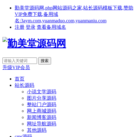
勤美堂源码网,php网站源码之家,站长源码模板下载,赞助
VIP免费下载,备用域
名:3aym.com,yuanmaduo.com,yuanmaniu.com
注册
登录
查看备用域名
升级VIP会员
首页
站长源码
小说文学源码
图片分享源码
整站门户源码
网上商城源码
新闻博客源码
网址导航源码
其他源码
cms源码