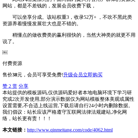
网站，都是不差钱的，发展会员收费下载，
可以坐享分成。该站权重3，收录52万+ ，不吹不黑此类
资源养着慢慢发展壮大也是不错的。
稍懂点的做收费类的赢利很快的，当然大神类的就更不用
说了。
￼
付费资源
售价
38
元
，会员可享受免费!
升级会员
立即购买
赞
2
赏
分享
本站提供的模板源码,仅供源码爱好者本地电脑环境下学习研
究或2次开发使用,部分演示数据仅为网站模板整体美观或属性
设置需要,不合适上线运营,下载后请自行24小时内删除数据。
我们倡议：站长应该严格遵守互联网法律法规建站,净化网
络，站长更有责！！！
本文链接：
http://www.qinmeitang.com/code/4062.html