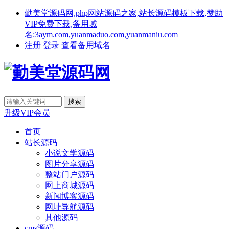
勤美堂源码网,php网站源码之家,站长源码模板下载,赞助
VIP免费下载,备用域
名:3aym.com,yuanmaduo.com,yuanmaniu.com
注册
登录
查看备用域名
升级VIP会员
首页
站长源码
小说文学源码
图片分享源码
整站门户源码
网上商城源码
新闻博客源码
网址导航源码
其他源码
cms源码