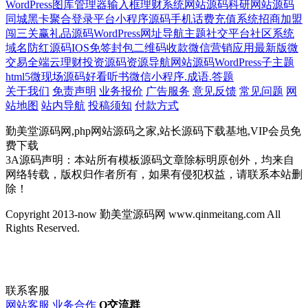
WordPress图库管理器
输入框
理财系统网站源码
科研网站源码
同城黑卡
聚合登录平台
小程序源码
手机话费充值系统
招商加盟
闯三关赢礼品源码
WordPress网址导航主题
社交平台
社区系统
域名防红源码
IOS免签封包
二维码收款
微信营销应用
最新版
微
交易
全端云
理财投资源码
资源导航网站源码
WordPress子主题
html5
微现场源码
好看听书
微信小程序.成语.答题
关于我们
免责声明
业务报价
广告服务
意见反馈
常见问题
网
站地图
站内导航
投稿须知
付款方式
勤美堂源码网,php网站源码之家,站长源码下载基地,VIP会员免
费下载
3A源码声明：本站所有模板源码文章除标明原创外，均来自
网络转载，版权归作者所有，如果有侵犯权益，请联系本站删
除！
Copyright 2013-now 勤美堂源码网 www.qinmeitang.com All
Rights Reserved.
联系客服
网站客服
业务合作
Q交流群