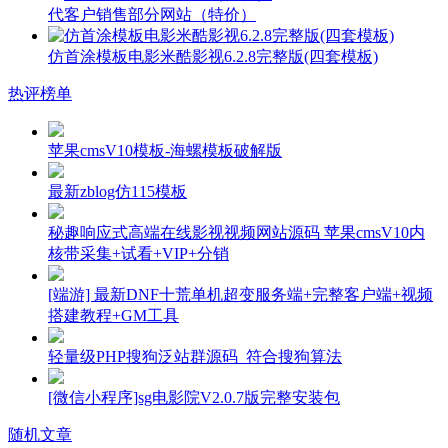
代客户销售部分网站（特价）
仿首涂模板电影米酷影视6.2.8完整版(四套模板)
热评榜单
苹果cmsV10模板-海螺模板破解版
最新zblog仿115模板
秘趣响应式高端在线影视视频网站源码 苹果cmsV10内
核带采集+试看+VIP+分销
[端游] 最新DNF十荒单机超变服务端+完整客户端+视频
搭建教程+GM工具
轻量级PHP搜狗泛站群源码_符合搜狗算法
[微信小程序]sg电影院V2.0.7版完整安装包
随机文章