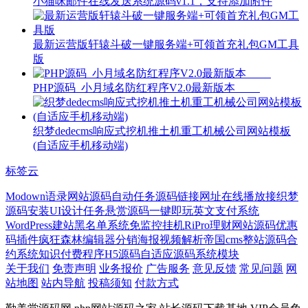
小猫咪邮件在线发送系统源码v1.1，支持添加附件
最新运营版轩辕斗破一键服务端+可领首充礼包GM工具
版
PHP源码_小月域名防红程序V2.0最新版本
织梦dedecms响应式挖机推土机重工机械公司网站模板
(自适应手机移动端)
标签云
Modown
语录网站源码
自动任务源码
链接网址
在线播放接
织梦
源码安装
UI设计
任务悬赏源码
一键即玩
英文
支付系统
WordPress建站
黑名单系统
免监控挂机
RiPro
理财网站源码
优惠
码插件
疯狂森林
编辑器
分销海报
视频解析
帝国cms整站源码
合
约系统
知识付费程序
H5源码
自适应源码
系统模块
关于我们
免责声明
业务报价
广告服务
意见反馈
常见问题
网
站地图
站内导航
投稿须知
付款方式