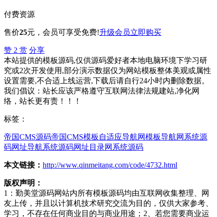
付费资源
售价
25
元
，会员可享受免费!
升级会员
立即购买
赞
2
赏
分享
本站提供的模板源码,仅供源码爱好者本地电脑环境下学习研
究或2次开发使用,部分演示数据仅为网站模板整体美观或属性
设置需要,不合适上线运营,下载后请自行24小时内删除数据。
我们倡议：站长应该严格遵守互联网法律法规建站,净化网
络，站长更有责！！！
标签：
帝国CMS源码
帝国CMS模板
自适应导航网模板
导航网系统源
码
网址导航系统源码
网址目录网系统源码
本文链接：
http://www.qinmeitang.com/code/4732.html
版权声明：
1：勤美堂源码网站内所有模板源码均由互联网收集整理、网
友上传，并且以计算机技术研究交流为目的，仅供大家参考、
学习，不存在任何商业目的与商业用途；2、若您需要商业运