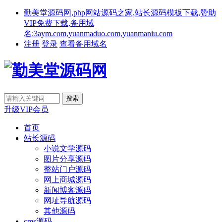
勤美堂源码网,php网站源码之家,站长源码模板下载,赞助
VIP免费下载,备用域
名:3aym.com,yuanmaduo.com,yuanmaniu.com
注册
登录
查看备用域名
升级VIP会员
首页
站长源码
小说文学源码
图片分享源码
整站门户源码
网上商城源码
新闻博客源码
网址导航源码
其他源码
cms源码