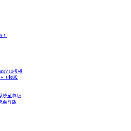
V10模板
系统至尊版