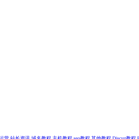
运营
站长资讯
域名教程
主机教程
seo教程
其他教程
Discuz教程