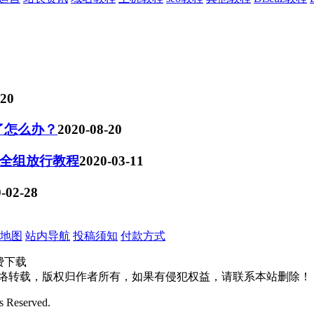
-20
了怎么办？
2020-08-20
安全组放行教程
2020-03-11
-02-28
地图
站内导航
投稿须知
付款方式
费下载
网络转载，版权归作者所有，如果有侵犯权益，请联系本站删除！
 Reserved.