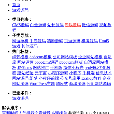
首页
游戏源码
类目列表：
CMS源码
白金源码
站长源码
游戏源码
微信源码
视频教
程
子类导航：
网游单机
手游源码
端游源码
页游源码
棋牌源码
Html5
游戏
其他源码
热门标签：
织梦模板
dedecms模板
公司网站模板
企业网站模板
自适
应
网站运营
pbootcms源码
pbootcms模板
自适应网站模
板
易优cms
网站推广
手机版
微信小程序
seo网站优化教
程
建站经验
元宇宙
小程序源码
小程序
手机端
信息技术
网站源码
织梦
小程序前端
公众号应用
Ecshop教程
企业
网站源码
WordPress主题
响应式
商城源码
公司网站源码
已选条件：
游戏源码
默认排序：
更新时间
人气排行
文章标题
热评榜单
共查询到 103 个DEMO