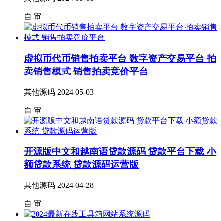
自
审
虚拟币代币销售拍卖平台 数字资产交易平台 拍
卖销售模式 销售拍卖竞价平台
其他源码
2024-05-03
自
审
开源版中文和越南语贷款源码 贷款平台下载 小
额贷款系统 贷款源码运营版
其他源码
2024-04-28
自
审