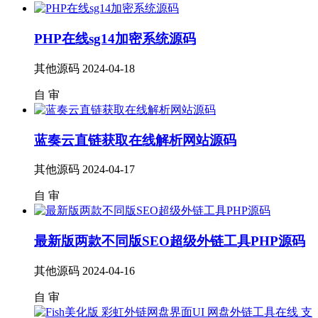
PHP在线sg14加密系统源码
其他源码
2024-04-18
自
审
蓝奏云直链获取在线解析网站源码
其他源码
2024-04-17
自
审
最新版两款不同版SEO超级外链工具PHP源码
其他源码
2024-04-16
自
审