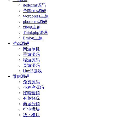
dedecms源码
帝国cms源码
wordpress主题
pbootcms源码
zlbog主题
Thinkphp源码
Emlog主题
游戏源码
网游单机
手游源码
端游源码
页游源码
Html5游戏
微信源码
免费源码
小程序源码
涨粉营销
有趣好玩
商城分销
行业模块
线下模块