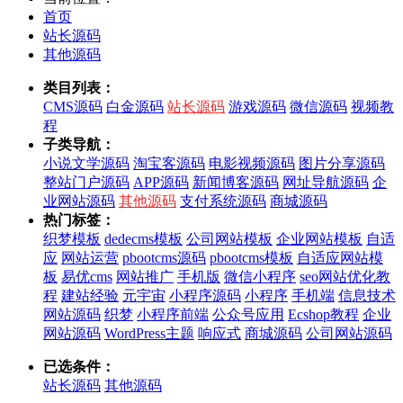
首页
站长源码
其他源码
类目列表：
CMS源码
白金源码
站长源码
游戏源码
微信源码
视频教
程
子类导航：
小说文学源码
淘宝客源码
电影视频源码
图片分享源码
整站门户源码
APP源码
新闻博客源码
网址导航源码
企
业网站源码
其他源码
支付系统源码
商城源码
热门标签：
织梦模板
dedecms模板
公司网站模板
企业网站模板
自适
应
网站运营
pbootcms源码
pbootcms模板
自适应网站模
板
易优cms
网站推广
手机版
微信小程序
seo网站优化教
程
建站经验
元宇宙
小程序源码
小程序
手机端
信息技术
网站源码
织梦
小程序前端
公众号应用
Ecshop教程
企业
网站源码
WordPress主题
响应式
商城源码
公司网站源码
已选条件：
站长源码
其他源码