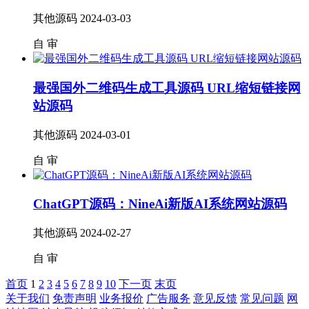
其他源码
2024-03-03
自
审
最强国外二维码生成工具源码 URL缩短链接网
站源码
其他源码
2024-03-01
自
审
ChatGPT源码：NineAi新版AI系统网站源码
其他源码
2024-02-27
自
审
首页
1
2
3
4
5
6
7
8
9
10
下一页
末页
关于我们
免责声明
业务报价
广告服务
意见反馈
常见问题
网