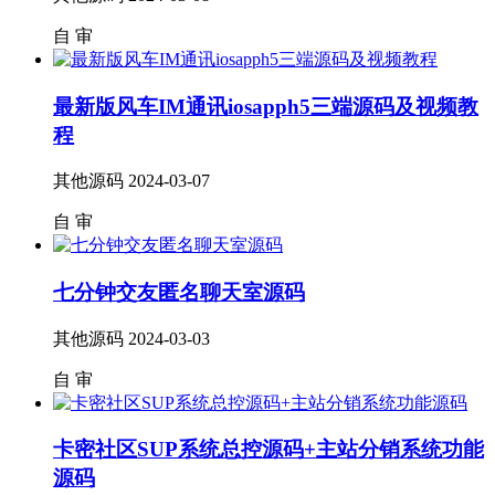
自
审
最新版风车IM通讯iosapph5三端源码及视频教
程
其他源码
2024-03-07
自
审
七分钟交友匿名聊天室源码
其他源码
2024-03-03
自
审
卡密社区SUP系统总控源码+主站分销系统功能
源码