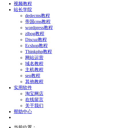
视频教程
站长学院
dedecms教程
帝国cms教程
wordpress教程
zlbog教程
Discuz教程
Ecshop教程
Thinkphp教程
网站运营
域名教程
主机教程
seo教程
其他教程
实用软件
淘宝网店
在线留言
关于我们
帮助中心
当前位置：