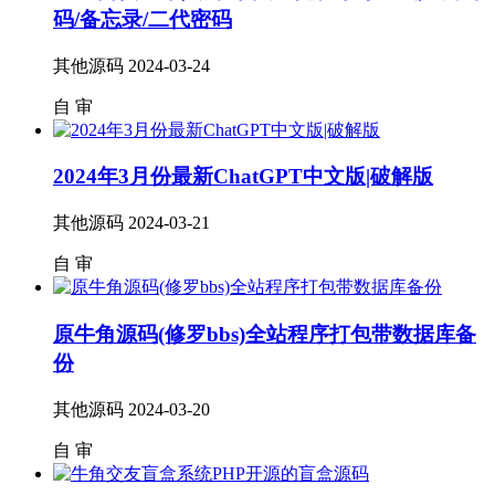
码/备忘录/二代密码
其他源码
2024-03-24
自
审
2024年3月份最新ChatGPT中文版|破解版
其他源码
2024-03-21
自
审
原牛角源码(修罗bbs)全站程序打包带数据库备
份
其他源码
2024-03-20
自
审