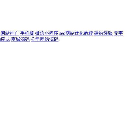
网站推广
手机版
微信小程序
seo网站优化教程
建站经验
元宇
响应式
商城源码
公司网站源码