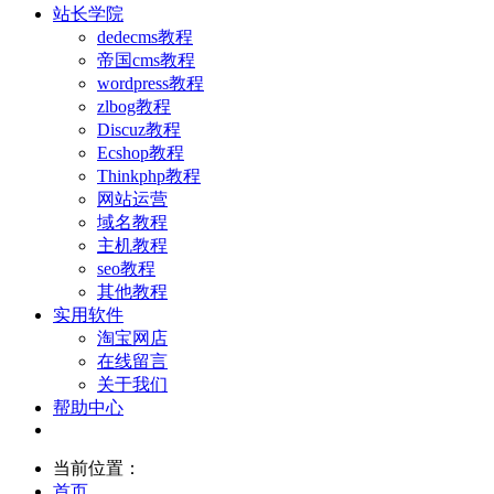
站长学院
dedecms教程
帝国cms教程
wordpress教程
zlbog教程
Discuz教程
Ecshop教程
Thinkphp教程
网站运营
域名教程
主机教程
seo教程
其他教程
实用软件
淘宝网店
在线留言
关于我们
帮助中心
当前位置：
首页