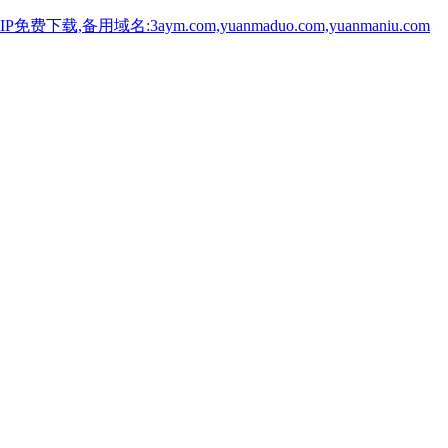
用域名:3aym.com,yuanmaduo.com,yuanmaniu.com