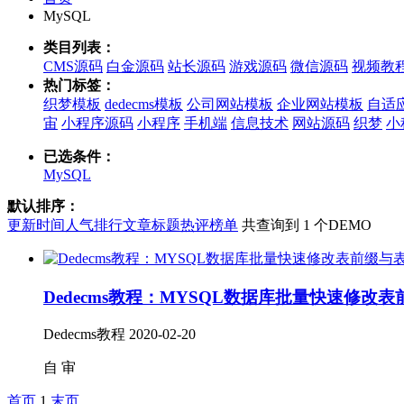
MySQL
类目列表：
CMS源码
白金源码
站长源码
游戏源码
微信源码
视频教
热门标签：
织梦模板
dedecms模板
公司网站模板
企业网站模板
自适
宙
小程序源码
小程序
手机端
信息技术
网站源码
织梦
小
已选条件：
MySQL
默认排序：
更新时间
人气排行
文章标题
热评榜单
共查询到 1 个DEMO
Dedecms教程：MYSQL数据库批量快速修改
Dedecms教程
2020-02-20
自
审
首页
1
末页