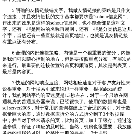
5.明确的友情链接锚文字。我做友情链接的策略是只作文
字连接，并且友情链接的文字基本都要求是“sohour信息网”，
作出来的效果是这样的sohour信息网，也不能全部是这种文
字，还有一些是网站的名称再易网，还有一些是分类信息这几
个字，当然还有一些直接就是首页地址/，也就是说友情链接
有重点还有分布。
6.合理的内部连接策略。内链是一个很重要的部分，内链
是我们可以随心控制的地方，但是要按照重点分布，有层次的
来进行。最重要的连接位置给首页和频道页，其次是列表页，
最后是内容页。
7.快速的网站响应速度。网站相应速度对于客户友好性来
说很重要，对于搜索引擎来说也一样重要，根据alexa的统
计，我的网站平均响应速度是1.3秒左右，对于一个只放在网
通机房的普通服务器来说，已经很快了。使用的数据库也是
sql server2005，对于常用的查询都建上了合适的索引，对于数
据量巨大的表，通过数据库拆分的方式拆分到了3个数据库
中；并且对于经常请求的页，比如首页，加上了缓存；通过这
些步骤，保证了响应的及时性。当然，机房也很重要，我放服
务器的机房还可以，价格比一般的要高1，2千块钱。