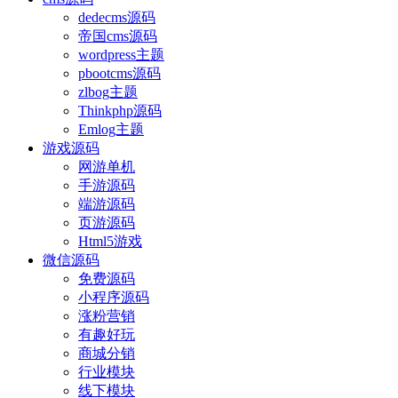
dedecms源码
帝国cms源码
wordpress主题
pbootcms源码
zlbog主题
Thinkphp源码
Emlog主题
游戏源码
网游单机
手游源码
端游源码
页游源码
Html5游戏
微信源码
免费源码
小程序源码
涨粉营销
有趣好玩
商城分销
行业模块
线下模块