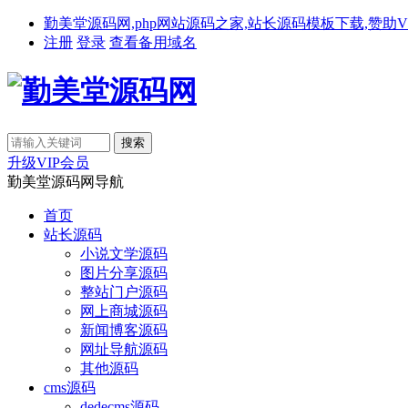
勤美堂源码网,php网站源码之家,站长源码模板下载,赞助VIP免费下载,备
注册
登录
查看备用域名
升级VIP会员
勤美堂源码网导航
首页
站长源码
小说文学源码
图片分享源码
整站门户源码
网上商城源码
新闻博客源码
网址导航源码
其他源码
cms源码
dedecms源码