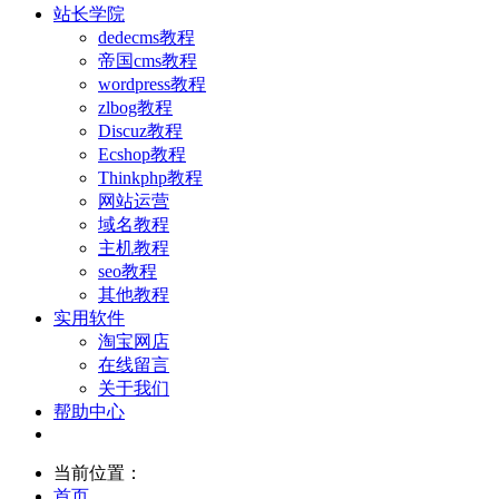
站长学院
dedecms教程
帝国cms教程
wordpress教程
zlbog教程
Discuz教程
Ecshop教程
Thinkphp教程
网站运营
域名教程
主机教程
seo教程
其他教程
实用软件
淘宝网店
在线留言
关于我们
帮助中心
当前位置：
首页