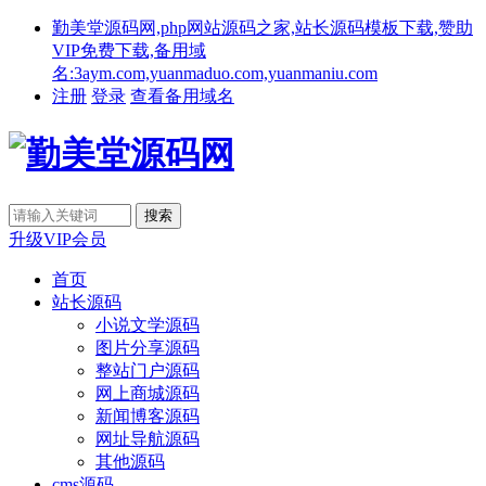
勤美堂源码网,php网站源码之家,站长源码模板下载,赞助
VIP免费下载,备用域
名:3aym.com,yuanmaduo.com,yuanmaniu.com
注册
登录
查看备用域名
升级VIP会员
首页
站长源码
小说文学源码
图片分享源码
整站门户源码
网上商城源码
新闻博客源码
网址导航源码
其他源码
cms源码