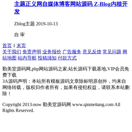
主题正义网自媒体博客网站源码 Z-Blog内核开
发
Zblog主题
2019-10-13
自
审
首页
1
末页
关于我们
免责声明
业务报价
广告服务
意见反馈
常见问题
网
站地图
站内导航
投稿须知
付款方式
勤美堂源码网,php网站源码之家,站长源码下载基地,VIP会员免
费下载
3A源码声明：本站所有模板源码文章除标明原创外，均来自
网络转载，版权归作者所有，如果有侵犯权益，请联系本站删
除！
Copyright 2013-now 勤美堂源码网 www.qinmeitang.com All
Rights Reserved.