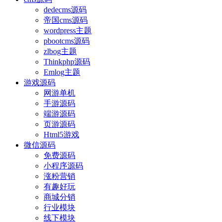
dedecms源码
帝国cms源码
wordpress主题
pbootcms源码
zlbog主题
Thinkphp源码
Emlog主题
游戏源码
网游单机
手游源码
端游源码
页游源码
Html5游戏
微信源码
免费源码
小程序源码
涨粉营销
有趣好玩
商城分销
行业模块
线下模块