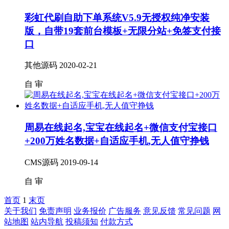
彩虹代刷自助下单系统V5.9无授权纯净安装
版，自带19套前台模板+无限分站+免签支付接
口
其他源码
2020-02-21
自
审
周易在线起名,宝宝在线起名+微信支付宝接口
+200万姓名数据+自适应手机,无人值守挣钱
CMS源码
2019-09-14
自
审
首页
1
末页
关于我们
免责声明
业务报价
广告服务
意见反馈
常见问题
网
站地图
站内导航
投稿须知
付款方式