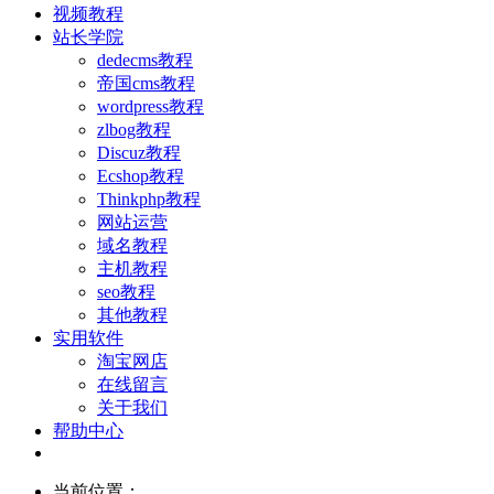
视频教程
站长学院
dedecms教程
帝国cms教程
wordpress教程
zlbog教程
Discuz教程
Ecshop教程
Thinkphp教程
网站运营
域名教程
主机教程
seo教程
其他教程
实用软件
淘宝网店
在线留言
关于我们
帮助中心
当前位置：