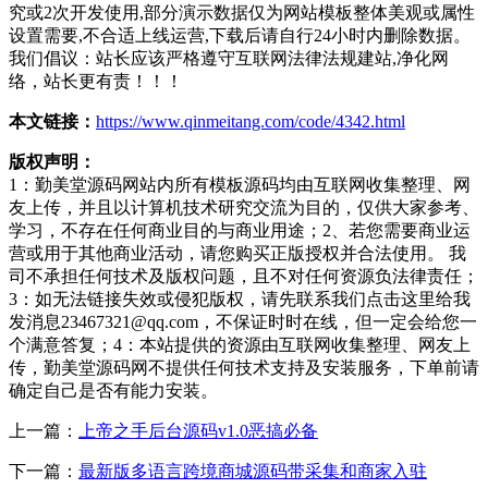
究或2次开发使用,部分演示数据仅为网站模板整体美观或属性
设置需要,不合适上线运营,下载后请自行24小时内删除数据。
我们倡议：站长应该严格遵守互联网法律法规建站,净化网
络，站长更有责！！！
本文链接：
https://www.qinmeitang.com/code/4342.html
版权声明：
1：勤美堂源码网站内所有模板源码均由互联网收集整理、网
友上传，并且以计算机技术研究交流为目的，仅供大家参考、
学习，不存在任何商业目的与商业用途；2、若您需要商业运
营或用于其他商业活动，请您购买正版授权并合法使用。 我
司不承担任何技术及版权问题，且不对任何资源负法律责任；
3：如无法链接失效或侵犯版权，请先联系我们点击这里给我
发消息23467321@qq.com，不保证时时在线，但一定会给您一
个满意答复；4：本站提供的资源由互联网收集整理、网友上
传，勤美堂源码网不提供任何技术支持及安装服务，下单前请
确定自己是否有能力安装。
上一篇：
上帝之手后台源码v1.0恶搞必备
下一篇：
最新版多语言跨境商城源码带采集和商家入驻