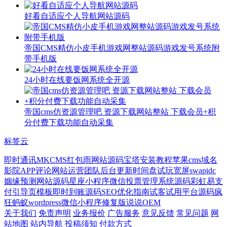
好看自适应个人导航网站源码
帝国CMS精仿小皮手机游戏网整站源码游戏发号系统附
带手机版
24小时在线要饭网系统全开源
帝国cms仿资源管理吧 资源下载网站整站 下载会员+积
分付费下载功能自动采集
标签云
即时通讯
MKCMS
红包雨网站源码
宝塔安装教程
苹果cms
域名
影院APP
评论
网站运营团队
后台更新
时间盘
试玩
宽屏
swapidc
姻缘预测网站源码
星座小程序
微信投票管理系统源码
彩虹易支
付
引导页模板
即时到账源码
SEO优化指南
试客试用平台源码
疯
狂蚂蚁
wordpress微信小程序
修复版
说说
OEM
关于我们
免责声明
业务报价
广告服务
意见反馈
常见问题
网
站地图
站内导航
投稿须知
付款方式