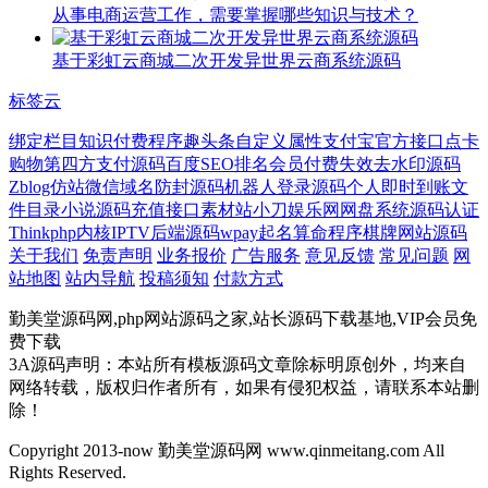
从事电商运营工作，需要掌握哪些知识与技术？
基于彩虹云商城二次开发异世界云商系统源码
标签云
绑定栏目
知识付费程序
趣头条
自定义属性
支付宝官方接口
点卡
购物
第四方支付源码
百度SEO排名
会员付费
失效
去水印源码
Zblog仿站
微信域名防封源码
机器人登录源码
个人即时到账
文
件目录
小说源码
充值接口
素材站
小刀娱乐网
网盘系统源码
认证
Thinkphp内核
IPTV后端源码
wpay
起名算命程序
棋牌网站源码
关于我们
免责声明
业务报价
广告服务
意见反馈
常见问题
网
站地图
站内导航
投稿须知
付款方式
勤美堂源码网,php网站源码之家,站长源码下载基地,VIP会员免
费下载
3A源码声明：本站所有模板源码文章除标明原创外，均来自
网络转载，版权归作者所有，如果有侵犯权益，请联系本站删
除！
Copyright 2013-now 勤美堂源码网 www.qinmeitang.com All
Rights Reserved.