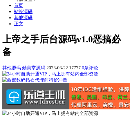
首页
站长源码
其他源码
正文
上帝之手后台源码v1.0恶搞必
备
其他源码
勤美堂源码
2023-03-22
17777
0条评论