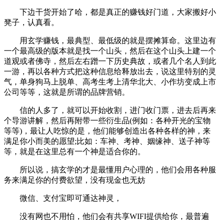
下边干货开始了哈，都是真正的赚钱好门道，大家搬好小
凳子，认真看。
用玄学赚钱，最典型、最低级的就是摆摊算命。这里边有
一个最高级的版本就是找一个山头，然后在这个山头上建一个
道观或者佛寺，然后左右蹭一下历史典故，或者几个名人到此
一游，再以各种方式把这种信息给释放出去，说这里特别的灵
气，单身狗马上脱单、高考生考上清华北大、小作坊变成上市
公司等等，这就是所谓的品牌营销。
信的人多了，就可以开始收割，进门收门票，进去后再来
个导游讲解，然后再附带一些衍生品(例如：各种开光的宝物
等等)，最让人吃惊的是，他们能够创造出各种各样的神，来
满足你小而美的愿望;比如：车神、考神、姻缘神、送子神等
等，就是在这里总有一个神是适合你的。
所以说，搞玄学的才是最懂用户心理的，他们会用各种服
务来满足你的付费欲望，没有现金也无妨
微信、支付宝即可通达神灵，
没有网也不用怕，他们会有共享WIFI提供给你，最普遍