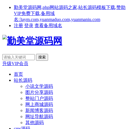
勤美堂源码网,php网站源码之家,站长源码模板下载,赞助
VIP免费下载,备用域
名:3aym.com,yuanmaduo.com,yuanmaniu.com
注册
登录
查看备用域名
升级VIP会员
首页
站长源码
小说文学源码
图片分享源码
整站门户源码
网上商城源码
新闻博客源码
网址导航源码
其他源码
cms源码