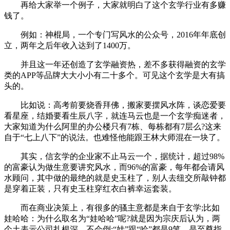
再给大家举一个例子，大家就明白了这个玄学行业有多赚
钱了。
例如：神棍局，一个专门写风水的公众号，2016年年底创
立，两年之后年收入达到了1400万。
并且这一年还创造了玄学融资热，差不多获得融资的玄学
类的APP等品牌大大小小有二十多个。可见这个玄学是大有搞
头的。
比如说：高考前要烧香拜佛，搬家要摆风水阵，谈恋爱要
看星座，结婚要看生辰八字，就连马云也是一个玄学痴迷者，
大家知道为什么阿里的办公楼只有7栋、每栋都有7层么?这来
自于“七上八下”的说法。也难怪他能跟王林大师混在一块了。
其实，信玄学的企业家不止马云一个，据统计，超过98%
的富豪认为做生意要讲究风水，而96%的富豪，每年都会请风
水顾问，其中做的最绝的就是史玉柱了，别人去纽交所敲钟都
是穿着正装，只有史玉柱穿红衣白裤幸运套装。
而在商业决策上，有很多的骚主意都是来自于玄学;比如
娃哈哈：为什么取名为“娃哈哈”呢?就是因为宗庆后认为，两
个土表示公司扎根深，不会倒;“娃”跟“哈”都是9笔，是至尊指