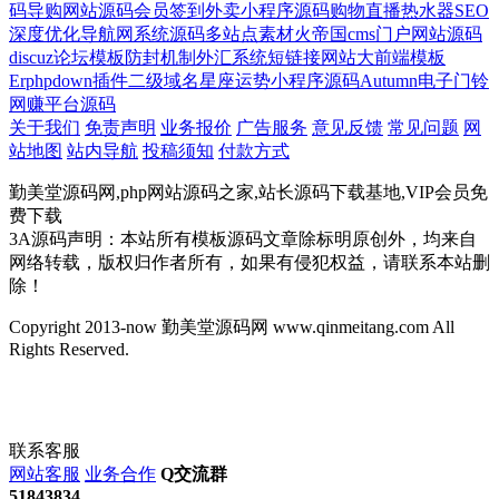
码
导购网站源码
会员签到
外卖小程序源码
购物直播
热水器
SEO
深度优化
导航网系统源码
多站点
素材火
帝国cms门户网站源码
discuz论坛模板
防封机制
外汇系统
短链接网站
大前端模板
Erphpdown插件
二级域名
星座运势小程序源码
Autumn
电子门铃
网赚平台源码
关于我们
免责声明
业务报价
广告服务
意见反馈
常见问题
网
站地图
站内导航
投稿须知
付款方式
勤美堂源码网,php网站源码之家,站长源码下载基地,VIP会员免
费下载
3A源码声明：本站所有模板源码文章除标明原创外，均来自
网络转载，版权归作者所有，如果有侵犯权益，请联系本站删
除！
Copyright 2013-now 勤美堂源码网 www.qinmeitang.com All
Rights Reserved.
联系客服
网站客服
业务合作
Q交流群
51843834