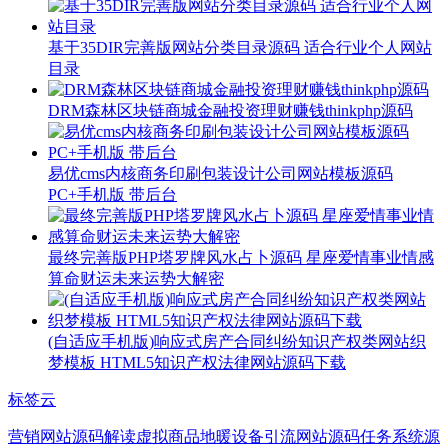
基于35DIR完善版网站分类目录源码 适合行业个人网站
目录
DRM森林区块链商城金融投资理财赚钱thinkphp源码
易优cms内核商务印刷包装设计公司网站模板源码
PC+手机版 带后台
最终完善版PHP塔罗牌风水占卜源码 星座爱情事业情感
算命财运未来运势大解密
(自适应手机版)响应式房产合同纠纷知识产权类网站织
梦模板 HTML5知识产权法律网站源码下载
标签云
营销网站源码
解读
虚拟商品
地暖设备
引流网站源码
任务系统源