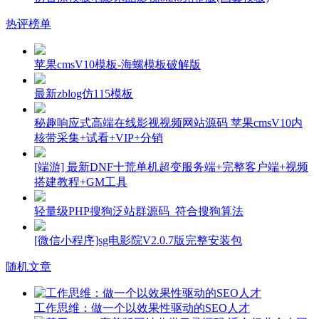
热评榜单
苹果cmsV10模板-海螺模板破解版
最新zblog仿115模板
秘趣响应式高端在线影视视频网站源码 苹果cmsV10内
核带采集+试看+VIP+分销
[端游] 最新DNF十荒单机超变服务端+完整客户端+视频
搭建教程+GM工具
轻量级PHP搜狗泛站群源码_符合搜狗算法
[微信小程序]sg电影院V2.0.7版完整安装包
随机文章
工作思维：做一个以效果性驱动的SEO人才