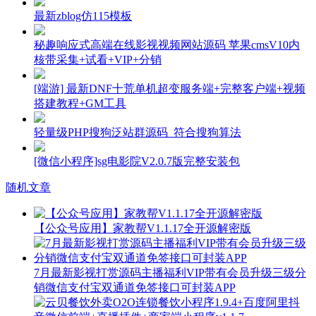
最新zblog仿115模板
秘趣响应式高端在线影视视频网站源码 苹果cmsV10内
核带采集+试看+VIP+分销
[端游] 最新DNF十荒单机超变服务端+完整客户端+视频
搭建教程+GM工具
轻量级PHP搜狗泛站群源码_符合搜狗算法
[微信小程序]sg电影院V2.0.7版完整安装包
随机文章
【公众号应用】家教帮V1.1.17全开源解密版
7月最新影视打赏源码主播福利VIP带有会员升级三级分
销微信支付宝双通道免签接口可封装APP