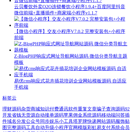
云贝餐饮外卖O2O连锁餐饮小程序1.9.4+百度阿里抖音
微信前端+直播插件+商家端小程序v1.1.7
【微信小程序】交友小程序V7.0.2 完整安装包+小程序
前端
Z-BlogPHP响应式网址导航网站源码 微信分类导航主题
模板
易优cms响应式花卉插花培训企业网站模板源码 自适应
手机端
标签云
理财源码
杂货商城
知识付费
通讯软件
重复文章
骗子查询源码
92
开发
省钱
无货源
自动接单源码
苹果
佣金系统源码
移动端
问答插
件
域名分发
公众号同步
娱乐小工具
塔罗牌
快递网站源码
服饰贴
图
完整源码工具
自动升级
小程序官网模版
彩虹易支付系统
会员