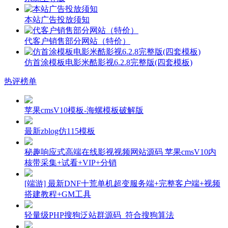
本站广告投放须知
代客户销售部分网站（特价）
仿首涂模板电影米酷影视6.2.8完整版(四套模板)
热评榜单
苹果cmsV10模板-海螺模板破解版
最新zblog仿115模板
秘趣响应式高端在线影视视频网站源码 苹果cmsV10内
核带采集+试看+VIP+分销
[端游] 最新DNF十荒单机超变服务端+完整客户端+视频
搭建教程+GM工具
轻量级PHP搜狗泛站群源码_符合搜狗算法