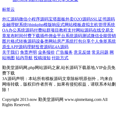
标签云
外汇源码
微信小程序源码
宝塔面板
外卖O2O源码
SSL证书源码
金融理财系统[
thinkphp模版
响应式网站模板
虚拟主机管理系统
OA办公系统源码
付费
站群项目教程
支付网站源码
在线交易
文
章发布时间
付费下载插件
佣金平台系统源码
测试
微信全能营销
图片格式转换源码
设备类网站
房产系统
打包分享
个人免签系统
原生APP源码
理财投资源码
E4A源码
关于我们
免责声明
业务报价
广告服务
意见反馈
常见问题
网
站地图
站内导航
投稿须知
付款方式
勤美堂源码网,php网站源码之家,站长源码下载基地,VIP会员免
费下载
3A源码声明：本站所有模板源码文章除标明原创外，均来自
网络转载，版权归作者所有，如果有侵犯权益，请联系本站删
除！
Copyright 2013-now 勤美堂源码网 www.qinmeitang.com All
Rights Reserved.