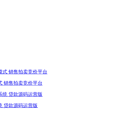
式 销售拍卖竞价平台
统 贷款源码运营版