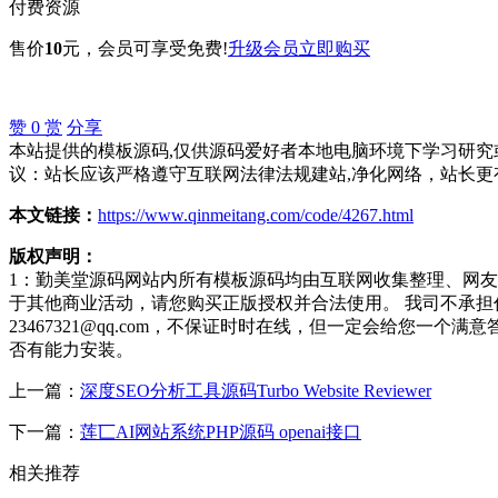
付费资源
售价
10
元
，会员可享受免费!
升级会员
立即购买
赞
0
赏
分享
本站提供的模板源码,仅供源码爱好者本地电脑环境下学习研究或
议：站长应该严格遵守互联网法律法规建站,净化网络，站长更
本文链接：
https://www.qinmeitang.com/code/4267.html
版权声明：
1：勤美堂源码网站内所有模板源码均由互联网收集整理、网
于其他商业活动，请您购买正版授权并合法使用。 我司不承
23467321@qq.com，不保证时时在线，但一定会给您
否有能力安装。
上一篇：
深度SEO分析工具源码Turbo Website Reviewer
下一篇：
莲匸AI网站系统PHP源码 openai接口
相关推荐