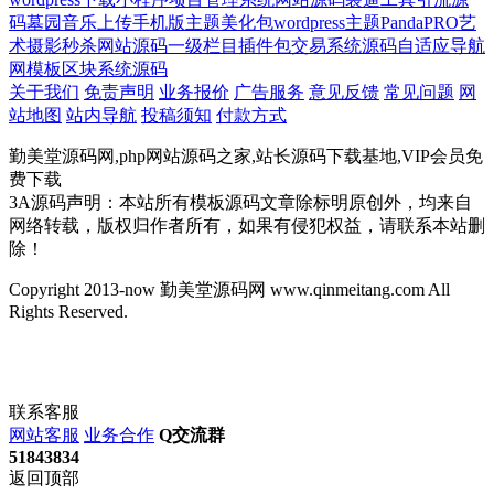
码
墓园
音乐上传
手机版
主题美化包
wordpress主题
PandaPRO
艺
术摄影
秒杀网站源码
一级栏目
插件包
交易系统源码
自适应导航
网模板
区块系统源码
关于我们
免责声明
业务报价
广告服务
意见反馈
常见问题
网
站地图
站内导航
投稿须知
付款方式
勤美堂源码网,php网站源码之家,站长源码下载基地,VIP会员免
费下载
3A源码声明：本站所有模板源码文章除标明原创外，均来自
网络转载，版权归作者所有，如果有侵犯权益，请联系本站删
除！
Copyright 2013-now 勤美堂源码网 www.qinmeitang.com All
Rights Reserved.
联系客服
网站客服
业务合作
Q交流群
51843834
返回顶部