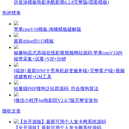
仿首涂模板电影米酷影视6.2.8完整版(四套模板)
热评榜单
苹果cmsV10模板-海螺模板破解版
最新zblog仿115模板
秘趣响应式高端在线影视视频网站源码 苹果cmsV10内
核带采集+试看+VIP+分销
[端游] 最新DNF十荒单机超变服务端+完整客户端+视频
搭建教程+GM工具
轻量级PHP搜狗泛站群源码_符合搜狗算法
[微信小程序]sg电影院V2.0.7版完整安装包
随机文章
【全开源版】最新可用个人发卡网系统源码