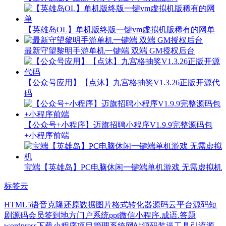
【英雄岛OL】单机版终版一键vm虚拟机版稀有的网单
最新守望黎明手游单机一键端 双端 GM授权后台
【公众号应用】【点沐】九宫格抽奖V1.3.26正版开源代
码
【公众号+小程序】迈旗招聘小程序V1.9.9完整源码包
+小程序前端
宝端【英雄岛】PC电脑休闲一键端单机游戏 无需虚拟机
标签云
HTML5
语音克隆
还原数据
图片格式转化器源码
云平台源码
短
剧源码
会员签到
地方门户系统
ppt
微信小程序.成语.答题
wordpress下载小程序
项目管理系统网站源码
装逼工具
引流源