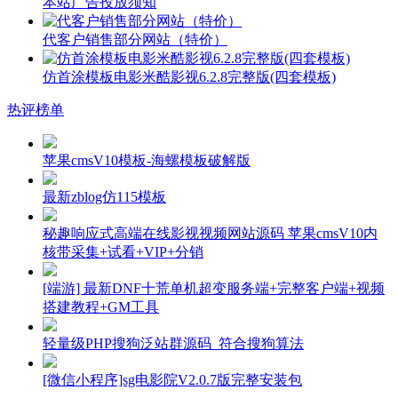
本站广告投放须知
代客户销售部分网站（特价）
仿首涂模板电影米酷影视6.2.8完整版(四套模板)
热评榜单
苹果cmsV10模板-海螺模板破解版
最新zblog仿115模板
秘趣响应式高端在线影视视频网站源码 苹果cmsV10内
核带采集+试看+VIP+分销
[端游] 最新DNF十荒单机超变服务端+完整客户端+视频
搭建教程+GM工具
轻量级PHP搜狗泛站群源码_符合搜狗算法
[微信小程序]sg电影院V2.0.7版完整安装包