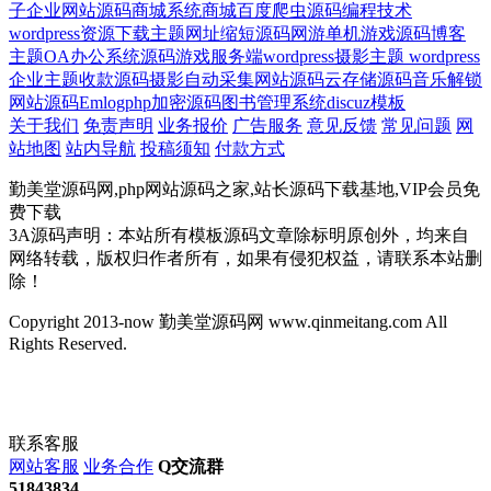
子
企业网站源码
商城系统
商城
百度爬虫源码
编程技术
wordpress资源下载主题
网址缩短源码
网游单机游戏源码
博客
主题
OA办公系统源码
游戏服务端
wordpress摄影主题 wordpress
企业主题
收款源码
摄影
自动采集网站源码
云存储源码
音乐解锁
网站源码
Emlog
php加密源码
图书管理系统
discuz模板
关于我们
免责声明
业务报价
广告服务
意见反馈
常见问题
网
站地图
站内导航
投稿须知
付款方式
勤美堂源码网,php网站源码之家,站长源码下载基地,VIP会员免
费下载
3A源码声明：本站所有模板源码文章除标明原创外，均来自
网络转载，版权归作者所有，如果有侵犯权益，请联系本站删
除！
Copyright 2013-now 勤美堂源码网 www.qinmeitang.com All
Rights Reserved.
联系客服
网站客服
业务合作
Q交流群
51843834