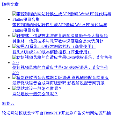
随机文章
带控制端的网站转换生成APP源码 WebAPP源代码与
Flutter项目合集
钟秉林：信息技术与教育教学深度融合是大势所趋
智思AI系统2.4.9版本解除授权（商业使用）
仿短视频风格的自适应苹果CMS模板源码，某宝售价
400
最新微软语音合成网页版源码 影视解说配音网页版
网站建设一般怎么做呢？
标签云
论坛网站模板
发卡平台
ThinkPHP开发
刷广告
分销网站源码
柚