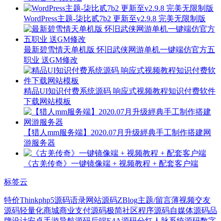
WordPress主题-柒比贰7b2 更新至v2.9.8 完美无限制版
最新碧雪情天单机版 怀旧武侠网游单机一键端仿官方五
职业 送GM修改
精品UI知识付费系统源码 响应式视频教程知识付费软件
下载网站模板
【猎人mm服务端】2020.07月升级經典手工制作搭建网
游服务器
《古羌传奇》一键镜像端 + 视频教程 + 配套客户端
标签云
特价
Thinkphp5源码
语录网站源码
ZBlog主题
/留言薄
视频交友
源码
轻量化商城
商业支付源码
极简
社区程序源码
自媒体源码
品
牌设计
安卓手游
导航源码
后端
E4A源码
分红
人脉系统源码
数字