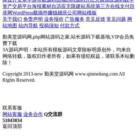
资产交易平台
海报素材
自适应
无限建站系统
第三方在线支付
目
录网
WordPress载插件
赚钱
婚庆公司网站模板
关于我们
免责声明
业务报价
广告服务
意见反馈
常见问题
网
站地图
站内导航
投稿须知
付款方式
勤美堂源码网,php网站源码之家,站长源码下载基地,VIP会员免
费下载
3A源码声明：本站所有模板源码文章除标明原创外，均来自
网络转载，版权归作者所有，如果有侵犯权益，请联系本站删
除！
Copyright 2013-now 勤美堂源码网 www.qinmeitang.com All
Rights Reserved.
联系客服
网站客服
业务合作
Q交流群
51843834
返回顶部