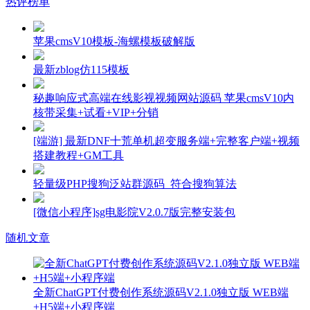
热评榜单
苹果cmsV10模板-海螺模板破解版
最新zblog仿115模板
秘趣响应式高端在线影视视频网站源码 苹果cmsV10内
核带采集+试看+VIP+分销
[端游] 最新DNF十荒单机超变服务端+完整客户端+视频
搭建教程+GM工具
轻量级PHP搜狗泛站群源码_符合搜狗算法
[微信小程序]sg电影院V2.0.7版完整安装包
随机文章
全新ChatGPT付费创作系统源码V2.1.0独立版 WEB端
+H5端+小程序端