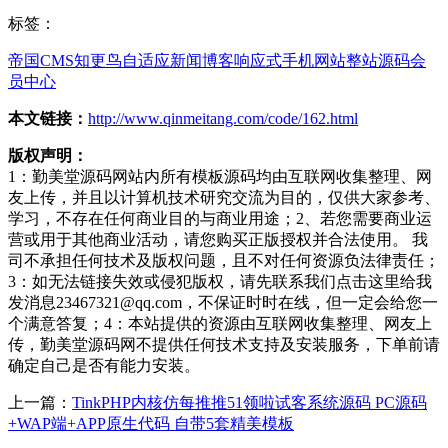
标签：
帝国CMS
知更鸟
自适应
新闻博客
响应式
手机网站
整站源码
会
员中心
本文链接：
http://www.qinmeitang.com/code/162.html
版权声明：
1：勤美堂源码网站内所有模板源码均由互联网收集整理、网
友上传，并且以计算机技术研究交流为目的，仅供大家参考、
学习，不存在任何商业目的与商业用途；2、若您需要商业运
营或用于其他商业活动，请您购买正版授权并合法使用。 我
司不承担任何技术及版权问题，且不对任何资源负法律责任；
3：如无法链接失效或侵犯版权，请先联系我们点击这里给我
发消息23467321@qq.com，不保证时时在线，但一定会给您一
个满意答复；4：本站提供的资源由互联网收集整理、网友上
传，勤美堂源码网不提供任何技术支持及安装服务，下单前请
确定自己是否有能力安装。
上一篇：
TinkPHP内核仿每推推51领啦试客系统源码 PC源码
+WAP端+APP原生代码 自带5套精美模板