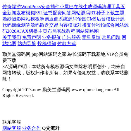
传奇端游
WordPress安全插件
小尾巴在线生成源码
清理工具
五
金
新闻发布
模糊
SSL证书
配资
问答网站源码
BT种子
下载主题
婚纱摄影网站模板
导购返佣系统源码
帝国CMS后台模板
开源
代码
姻缘测算源码
微盘交易
内容模版
对接支付
秒拍
综合网站源
码
2020
AJAX切换
主页布局
实战教程
网站缩略图
关于我们
免责声明
业务报价
广告服务
意见反馈
常见问题
网
站地图
站内导航
投稿须知
付款方式
勤美堂源码网,php网站源码之家,站长源码下载基地,VIP会员免
费下载
3A源码声明：本站所有模板源码文章除标明原创外，均来自
网络转载，版权归作者所有，如果有侵犯权益，请联系本站删
除！
Copyright 2013-now 勤美堂源码网 www.qinmeitang.com All
Rights Reserved.
联系客服
网站客服
业务合作
Q交流群