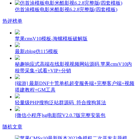
仿首涂模板电影米酷影视6.2.8完整版(四套模板)
热评榜单
苹果cmsV10模板-海螺模板破解版
最新zblog仿115模板
秘趣响应式高端在线影视视频网站源码 苹果cmsV10内
核带采集+试看+VIP+分销
[端游] 最新DNF十荒单机超变服务端+完整客户端+视频
搭建教程+GM工具
轻量级PHP搜狗泛站群源码_符合搜狗算法
[微信小程序]sg电影院V2.0.7版完整安装包
随机文章