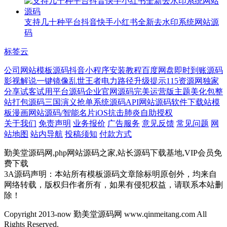
支持几十种平台抖音快手小红书全新去水印系统网站源
码
标签云
公司网站模板源码
抖音小程序
安装教程
百度网盘
即时到账源码
影视解说
一键镜像
乱世王者
电力
路径
升级提示
115资源网
独家
分享
试客试用平台源码
企业官网源码
完美运营版
主题美化包
整
站打包源码
三国演义
抢单系统源码
API网站源码
软件下载站模
板
漫画网站源码/
智能名片
iOS
抗击肺炎
自助授权
关于我们
免责声明
业务报价
广告服务
意见反馈
常见问题
网
站地图
站内导航
投稿须知
付款方式
勤美堂源码网,php网站源码之家,站长源码下载基地,VIP会员免
费下载
3A源码声明：本站所有模板源码文章除标明原创外，均来自
网络转载，版权归作者所有，如果有侵犯权益，请联系本站删
除！
Copyright 2013-now 勤美堂源码网 www.qinmeitang.com All
Rights Reserved.