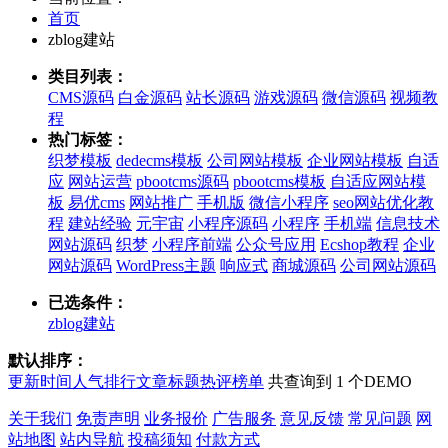
首页
zblog建站
类目列表：
CMS源码
白金源码
站长源码
游戏源码
微信源码
视频教
程
热门标签：
织梦模板
dedecms模板
公司网站模板
企业网站模板
自适
应
网站运营
pbootcms源码
pbootcms模板
自适应网站模
板
易优cms
网站推广
手机版
微信小程序
seo网站优化教
程
建站经验
元宇宙
小程序源码
小程序
手机端
信息技术
网站源码
织梦
小程序前端
公众号应用
Ecshop教程
企业
网站源码
WordPress主题
响应式
商城源码
公司网站源码
已选条件：
zblog建站
默认排序：
更新时间
人气排行
文章标题
热评榜单
共查询到 1 个DEMO
关于我们
免责声明
业务报价
广告服务
意见反馈
常见问题
网
站地图
站内导航
投稿须知
付款方式