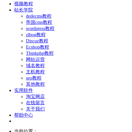
视频教程
站长学院
dedecms教程
帝国cms教程
wordpress教程
zlbog教程
Discuz教程
Ecshop教程
Thinkphp教程
网站运营
域名教程
主机教程
seo教程
其他教程
实用软件
淘宝网店
在线留言
关于我们
帮助中心
当前位置：