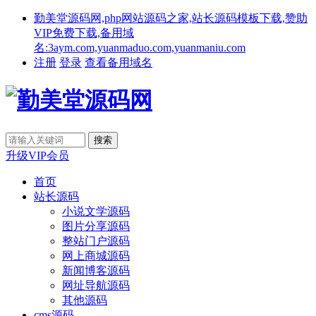
勤美堂源码网,php网站源码之家,站长源码模板下载,赞助
VIP免费下载,备用域
名:3aym.com,yuanmaduo.com,yuanmaniu.com
注册
登录
查看备用域名
升级VIP会员
首页
站长源码
小说文学源码
图片分享源码
整站门户源码
网上商城源码
新闻博客源码
网址导航源码
其他源码
cms源码