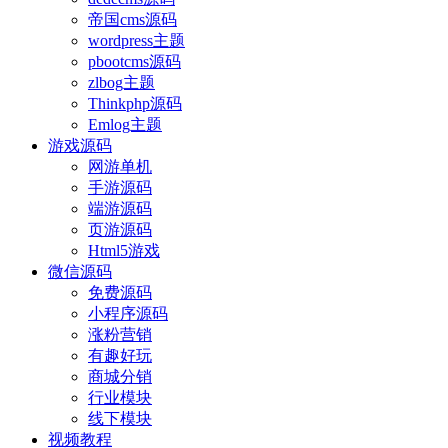
帝国cms源码
wordpress主题
pbootcms源码
zlbog主题
Thinkphp源码
Emlog主题
游戏源码
网游单机
手游源码
端游源码
页游源码
Html5游戏
微信源码
免费源码
小程序源码
涨粉营销
有趣好玩
商城分销
行业模块
线下模块
视频教程