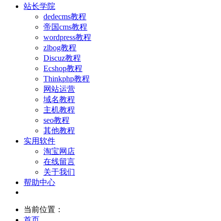
站长学院
dedecms教程
帝国cms教程
wordpress教程
zlbog教程
Discuz教程
Ecshop教程
Thinkphp教程
网站运营
域名教程
主机教程
seo教程
其他教程
实用软件
淘宝网店
在线留言
关于我们
帮助中心
当前位置：
首页