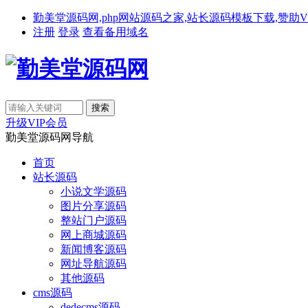
勤美堂源码网,php网站源码之家,站长源码模板下载,赞助VIP免费下载,备
注册
登录
查看备用域名
升级VIP会员
勤美堂源码网导航
首页
站长源码
小说文学源码
图片分享源码
整站门户源码
网上商城源码
新闻博客源码
网址导航源码
其他源码
cms源码
dedecms源码