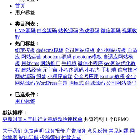
首页
用户标签
类目列表：
CMS源码
白金源码
站长源码
游戏源码
微信源码
视频教
程
热门标签：
织梦模板
dedecms模板
公司网站模板
企业网站模板
自适
应
网站运营
pbootcms源码
pbootcms模板
自适应网站模
板
易优cms
网站推广
手机版
微信小程序
seo网站优化教
程
建站经验
元宇宙
小程序源码
小程序
手机端
信息技术
网站源码
织梦
小程序前端
公众号应用
Ecshop教程
企业
网站源码
WordPress主题
响应式
商城源码
公司网站源码
已选条件：
用户标签
默认排序：
更新时间
人气排行
文章标题
热评榜单
共查询到 1 个DEMO
关于我们
免责声明
业务报价
广告服务
意见反馈
常见问题
网
站地图
站内导航
投稿须知
付款方式