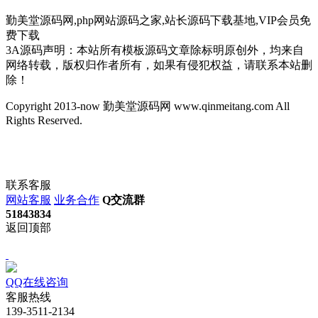
勤美堂源码网,php网站源码之家,站长源码下载基地,VIP会员免
费下载
3A源码声明：本站所有模板源码文章除标明原创外，均来自
网络转载，版权归作者所有，如果有侵犯权益，请联系本站删
除！
Copyright 2013-now 勤美堂源码网 www.qinmeitang.com All
Rights Reserved.
联系客服
网站客服
业务合作
Q交流群
51843834
返回顶部
QQ在线咨询
客服热线
139-3511-2134