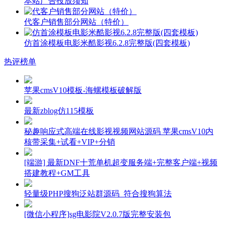
本站广告投放须知
代客户销售部分网站（特价）
仿首涂模板电影米酷影视6.2.8完整版(四套模板)
热评榜单
苹果cmsV10模板-海螺模板破解版
最新zblog仿115模板
秘趣响应式高端在线影视视频网站源码 苹果cmsV10内
核带采集+试看+VIP+分销
[端游] 最新DNF十荒单机超变服务端+完整客户端+视频
搭建教程+GM工具
轻量级PHP搜狗泛站群源码_符合搜狗算法
[微信小程序]sg电影院V2.0.7版完整安装包