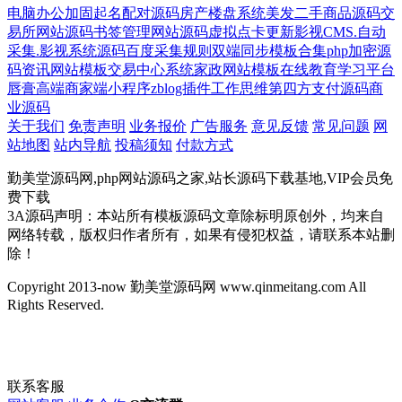
电脑办公
加固
起名配对源码
房产楼盘系统
美发
二手商品源码
交
易所网站源码
书签管理网站源码
虚拟点卡
更新
影视CMS.自动
采集.影视系统源码
百度
采集规则
双端同步
模板合集
php加密源
码
资讯网站模板
交易中心系统
家政网站模板
在线教育学习平台
唇膏
高端
商家端小程序
zblog插件
工作思维
第四方支付源码
商
业源码
关于我们
免责声明
业务报价
广告服务
意见反馈
常见问题
网
站地图
站内导航
投稿须知
付款方式
勤美堂源码网,php网站源码之家,站长源码下载基地,VIP会员免
费下载
3A源码声明：本站所有模板源码文章除标明原创外，均来自
网络转载，版权归作者所有，如果有侵犯权益，请联系本站删
除！
Copyright 2013-now 勤美堂源码网 www.qinmeitang.com All
Rights Reserved.
联系客服