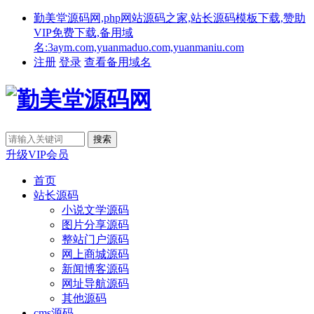
勤美堂源码网,php网站源码之家,站长源码模板下载,赞助
VIP免费下载,备用域
名:3aym.com,yuanmaduo.com,yuanmaniu.com
注册
登录
查看备用域名
升级VIP会员
首页
站长源码
小说文学源码
图片分享源码
整站门户源码
网上商城源码
新闻博客源码
网址导航源码
其他源码
cms源码