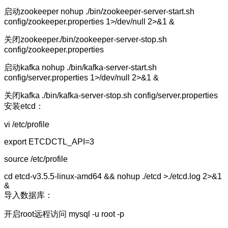
启动zookeeper nohup ./bin/zookeeper-server-start.sh
config/zookeeper.properties 1>/dev/null 2>&1 &
关闭zookeeper./bin/zookeeper-server-stop.sh
config/zookeeper.properties
启动kafka nohup ./bin/kafka-server-start.sh
config/server.properties 1>/dev/null 2>&1 &
关闭kafka ./bin/kafka-server-stop.sh config/server.properties
安装etcd：
vi /etc/profile
export ETCDCTL_API=3
source /etc/profile
cd etcd-v3.5.5-linux-amd64 && nohup ./etcd >./etcd.log 2>&1
&
导入数据库：
开启root远程访问 mysql -u root -p