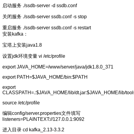
启动服务 ./ssdb-server -d ssdb.conf
关闭服务 ./ssdb-server ssdb.conf -s stop
重启服务 ./ssdb-server ssdb.conf -s restart
安装kafka：
宝塔上安装java1.8
设置jdk环境变量 vi /etc/profile
export JAVA_HOME=/www/server/java/jdk1.8.0_371
export PATH=$JAVA_HOME/bin:$PATH
export
CLASSPATH=.:$JAVA_HOME/lib/dt.jar:$JAVA_HOME/lib/tools
source /etc/profile
编辑config/server.properties文件填写
listeners=PLAINTEXT://127.0.0.1:9092
进入目录 cd kafka_2.13-3.3.2