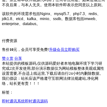
不良后果，与本人无关。使用本软件即表示您同意以上原则。
该软件的环境需求包括Nginx、mysql5.7、php7.3、redis、
jdk1.8、etcd、kafka、minio、ssdb。数据库包括imweb、
enterprise、databus。
付费资源
售价
10
元
，会员可享受免费!
升级会员
立即购买
赞
0
赏
分享
本站提供的模板源码,仅供源码爱好者本地电脑环境下学习研
究或2次开发使用,部分演示数据仅为网站模板整体美观或属性
设置需要,不合适上线运营,下载后请自行24小时内删除数据。
我们倡议：站长应该严格遵守互联网法律法规建站,净化网
络，站长更有责！！！
标签：
即时通讯系统
即时通讯源码