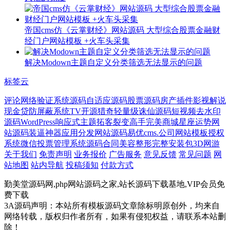
帝国cms仿《云掌财经》网站源码 大型综合股票金融财
经门户网站模板 +火车头采集
解决Modown主题自定义分类筛选无法显示的问题
标签云
评论
网络验证系统源码
自适应源码
股票源码
房产插件
影视解说
现金贷
防屏蔽系统
TV开源
猎奇
轻量级
诛仙源码
短视频去水印
源码
WordPress响应式主题
拓客裂变
高手
完美商城
星座运势网
站源码
装逼神器
应用分发网站源码
易优cms.公司网站模板
授权
系统
微信投票管理系统源码
合同
美容整形
完整安装包
3D网游
关于我们
免责声明
业务报价
广告服务
意见反馈
常见问题
网
站地图
站内导航
投稿须知
付款方式
勤美堂源码网,php网站源码之家,站长源码下载基地,VIP会员免
费下载
3A源码声明：本站所有模板源码文章除标明原创外，均来自
网络转载，版权归作者所有，如果有侵犯权益，请联系本站删
除！