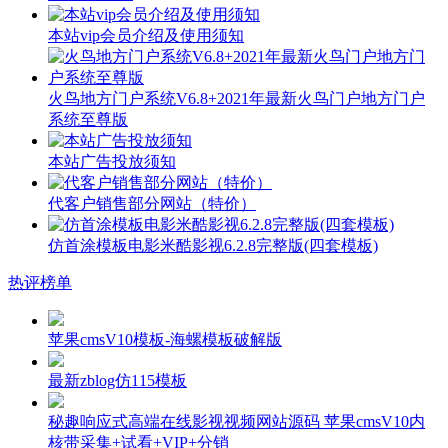
本站vip会员介绍及使用须知
火鸟地方门户系统V6.8+2021年最新火鸟门户地方门户
系统至尊版
本站广告投放须知
代客户销售部分网站（特价）
仿首涂模板电影米酷影视6.2.8完整版(四套模板)
热评榜单
苹果cmsV10模板-海螺模板破解版
最新zblog仿115模板
秘趣响应式高端在线影视视频网站源码 苹果cmsV10内
核带采集+试看+VIP+分销