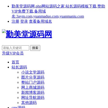
勤美堂源码网,php网站源码之家,站长源码模板下载,赞助
VIP免费下载,备用域
名:3aym.com,yuanmaduo.com,yuanmaniu.com
注册
登录
查看备用域名
升级VIP会员
首页
站长源码
小说文学源码
图片分享源码
整站门户源码
网上商城源码
新闻博客源码
网址导航源码
其他源码
cms源码