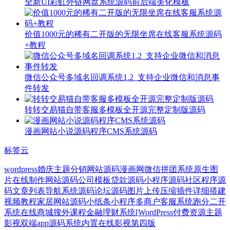
全新UI彩虹外链网盘系统源码前后端美化模板
价值1000元的稀有二开版的无限坐席在线客服系统源码
+教程
微信公众号多域名回调系统1.2_支持企业微信和消息事
件转发
转转交易猫自带客服多模板全开源完整定制版源码
漫画网站小说源码程序CMS系统源码
标签云
wordpress婚庆主题
分销网站源码
漫画网
微信拼团系统
原生
图
片在线制作网站源码
公司模板
贷款源码
小程序源码
社区程序源
码
文章列表
导航系统
源码论坛源码
图片上传压缩插件
详细搭建
视频教程
家居网站源码
小纸条小程序
多商户客服系统
跑分二开
系统
在线商城
搜外课程
金融理财系统[
WordPress付费资源主题
影视双端app源码
系统内置
在线影视
第四版