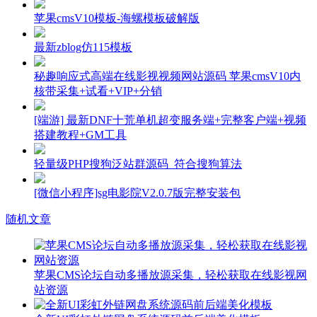
苹果cmsV10模板-海螺模板破解版
最新zblog仿115模板
秘趣响应式高端在线影视视频网站源码 苹果cmsV10内
核带采集+试看+VIP+分销
[端游] 最新DNF十荒单机超变服务端+完整客户端+视频
搭建教程+GM工具
轻量级PHP搜狗泛站群源码_符合搜狗算法
[微信小程序]sg电影院V2.0.7版完整安装包
随机文章
苹果CMS论坛自动多播放源采集，轻松获取在线影视网
站资源