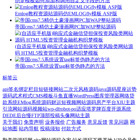
织梦模板如何添加和调用自定义字段的方法
Emlog教程资源站源码仿EMLOGfly模板 ASP版
帝国cms7.5精仿土豪漫画网PC加WAP整站源码
(自适应手机版)响应式金融信贷担保投资风险类网站源
码 HTML5投资管理金融机构织梦模板
帝国cms7.5系统设置tag标签伪静态的方法
标签云
api签名
绑定栏目
短链接网站
二次元风格源码
java源码
星座运势
源码
武术
程式CMS模板
斗鱼直播
WordPress图库管理器
网络贷
款系统
EMlog系统源码
财运
短视频网站源码
房产平台
XIU主题
引流网站源码
视频站
wp-dfrobot-po
适应
塔罗牌
百度
开源系统
DEDE后台慢
FTP
顶部投稿
头像网站主题
关于我们
免责声明
业务报价
广告服务
意见反馈
常见问题
网
站地图
站内导航
投稿须知
付款方式