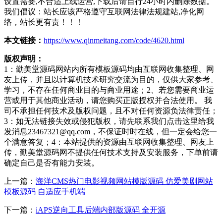
设置需要,不合适上线运营,下载后请自行24小时内删除数据。
我们倡议：站长应该严格遵守互联网法律法规建站,净化网
络，站长更有责！！！
本文链接：
https://www.qinmeitang.com/code/4620.html
版权声明：
1：勤美堂源码网站内所有模板源码均由互联网收集整理、网
友上传，并且以计算机技术研究交流为目的，仅供大家参考、
学习，不存在任何商业目的与商业用途；2、若您需要商业运
营或用于其他商业活动，请您购买正版授权并合法使用。 我
司不承担任何技术及版权问题，且不对任何资源负法律责任；
3：如无法链接失效或侵犯版权，请先联系我们点击这里给我
发消息23467321@qq.com，不保证时时在线，但一定会给您一
个满意答复；4：本站提供的资源由互联网收集整理、网友上
传，勤美堂源码网不提供任何技术支持及安装服务，下单前请
确定自己是否有能力安装。
上一篇：
海洋CMS热门电影视频网站模版源码 仿爱美剧网站
模板源码 自适应手机端
下一篇：
iAPS逆向工具后端内部版源码 全开源