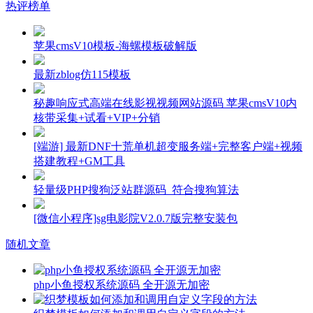
热评榜单
苹果cmsV10模板-海螺模板破解版
最新zblog仿115模板
秘趣响应式高端在线影视视频网站源码 苹果cmsV10内
核带采集+试看+VIP+分销
[端游] 最新DNF十荒单机超变服务端+完整客户端+视频
搭建教程+GM工具
轻量级PHP搜狗泛站群源码_符合搜狗算法
[微信小程序]sg电影院V2.0.7版完整安装包
随机文章
php小鱼授权系统源码 全开源无加密