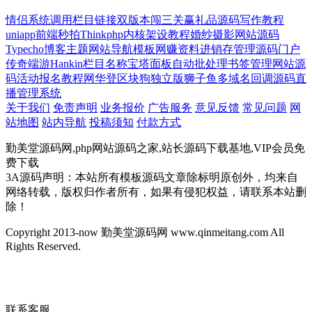
情侣系统
调用栏目链接
双版本
闯三关赢礼品源码
写作教程
uniapp前端
秒拍
Thinkphp内核
架设教程
婚纱摄影网站源码
Typecho博客主题
网站导航模板
网赚资料
进销存管理源码
门户
传奇端游
Hankin
栏目名称
宝塔面板
自动批处理
书签管理网站源
码
活动报名
教程网
华登区块狗
独立版狮子鱼
多域名回调源码
直
播管理系统
关于我们
免责声明
业务报价
广告服务
意见反馈
常见问题
网
站地图
站内导航
投稿须知
付款方式
勤美堂源码网,php网站源码之家,站长源码下载基地,VIP会员免
费下载
3A源码声明：本站所有模板源码文章除标明原创外，均来自
网络转载，版权归作者所有，如果有侵犯权益，请联系本站删
除！
Copyright 2013-now 勤美堂源码网 www.qinmeitang.com All
Rights Reserved.
联系客服