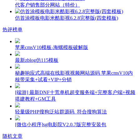
代客户销售部分网站（特价）
仿首涂模板电影米酷影视6.2.8完整版(四套模板)
热评榜单
苹果cmsV10模板-海螺模板破解版
最新zblog仿115模板
秘趣响应式高端在线影视视频网站源码 苹果cmsV10内
核带采集+试看+VIP+分销
[端游] 最新DNF十荒单机超变服务端+完整客户端+视频
搭建教程+GM工具
轻量级PHP搜狗泛站群源码_符合搜狗算法
[微信小程序]sg电影院V2.0.7版完整安装包
随机文章